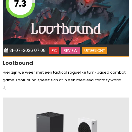
7.3
31-07-2026 07:08
PC
REVIEW
UITGELICHT
Lootbound
Hier zijn we weer met een tactical roguelike turn-based combat
game. LootBound speelt zich af in een medieval fantasy world.
Jij...