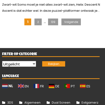
Zwart-wit Soms moet je niet alles zwart-wit zien, Helix: Descent N
Ascent is dat echter wel. In deze puzzel-platformer ontwaak je...
Berichten
…
1
2
139
Volgende
paginering
FILTER OP CATEGORIE
LANGUAGE
NL
EN
FR
DE
PT
ES
3DS
Algemeen
Dual Screen
Evilgamerz