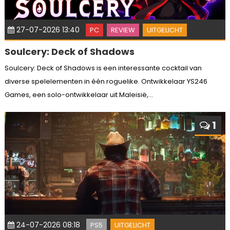
27-07-2026 13:40
PC
REVIEW
UITGELICHT
Soulcery: Deck of Shadows
Soulcery: Deck of Shadows is een interessante cocktail van
diverse spelelementen in één roguelike. Ontwikkelaar YS246
Games, een solo-ontwikkelaar uit Maleisië,...
1
24-07-2026 08:18
PS5
UITGELICHT