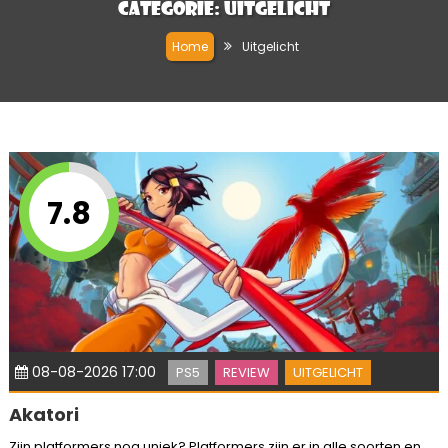
Categorie:
Uitgelicht
Home
Uitgelicht
7.8
08-08-2026 17:00
PS5
REVIEW
UITGELICHT
Akatori
Zijn platformers nog uniek? Platformers zijn er in alle soorten en