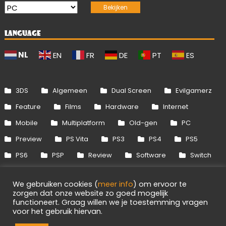
LANGUAGE
NL
EN
FR
DE
PT
ES
3DS
Algemeen
Dual Screen
Evilgamerz
Feature
Films
Hardware
Internet
Mobile
Multiplatform
Old-gen
PC
Preview
PS Vita
PS3
PS4
PS5
PS6
PSP
Review
Software
Switch
Switch 2
Uitgelicht
Wii
Wii U
We gebruiken cookies (
meer info
) om ervoor te
Xbox 360
Xbox One
Xbox Series
zorgen dat onze website zo goed mogelijk
functioneert. Graag willen we je toestemming vragen
voor het gebruik hiervan.
Info
Disclaimer
Cookies
Adverteren