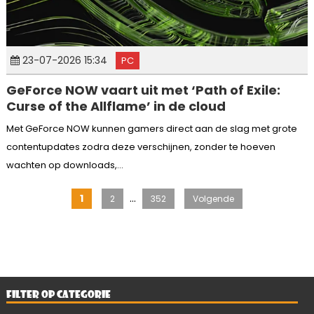
23-07-2026 15:34
PC
GeForce NOW vaart uit met ‘Path of Exile:
Curse of the Allflame’ in de cloud
Met GeForce NOW kunnen gamers direct aan de slag met grote
contentupdates zodra deze verschijnen, zonder te hoeven
wachten op downloads,...
Berichten
…
1
2
352
Volgende
paginering
FILTER OP CATEGORIE