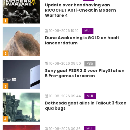
Update over handhaving van
RICOCHET Anti-Cheat in Modern
Warfare 4
1
10-08-2026 10:10
MUL
Dune Awakening is GOLD en haalt
lanceerdatum
2
10-08-2026 09:50
PS5
Sony gaat PSSR 2.0 voor PlayStation
5 Pro-games forceren
3
10-08-2026 09:44
MUL
Bethesda gaat alles in Fallout 3 fixen
qua bugs
4
10-08-2026 09:36
MUL