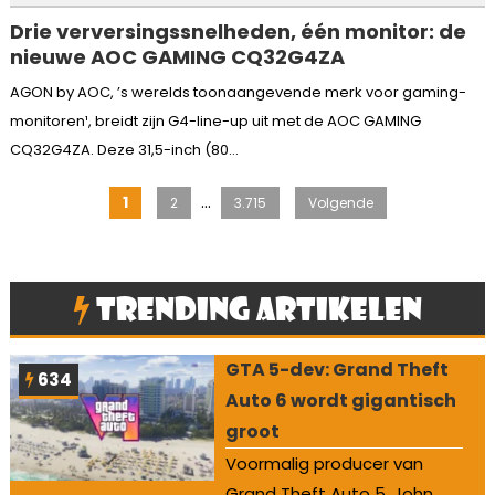
Drie verversingssnelheden, één monitor: de
nieuwe AOC GAMING CQ32G4ZA
AGON by AOC, ’s werelds toonaangevende merk voor gaming-
monitoren¹, breidt zijn G4-line-up uit met de AOC GAMING
CQ32G4ZA. Deze 31,5-inch (80...
Berichten
…
1
2
3.715
Volgende
paginering
Trending artikelen
GTA 5-dev: Grand Theft
634
Auto 6 wordt gigantisch
groot
Voormalig producer van
Grand Theft Auto 5, John