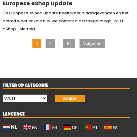
Europese eShop update
De Europese eShop update heeft weer plaatsgevonden en het
betreft weer enkele nieuwe content die is toegevoegd. Wii U
eShop– Metroid:...
Berichten
…
1
2
52
Volgende
paginering
FILTER OP CATEGORIE
LANGUAGE
NL
EN
FR
DE
PT
ES