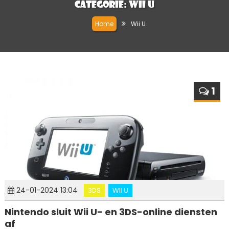
Categorie:
Wii U
Home
Wii U
1
24-01-2024 13:04
3DS
WII U
Nintendo sluit Wii U- en 3DS-online diensten
af