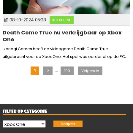
08-10-2024 05:28
XBOX ONE
Death Come True nu verkrijgbaar op Xbox
One
Izanagi Games heeft de videogame Death Come True
uitgebracht voor de Xbox One. Het spel was eerder al op de PC,...
Berichten
…
1
2
109
Volgende
paginering
FILTER OP CATEGORIE