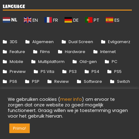
LANGUAGE
NL
EN
FR
DE
PT
ES
3DS
Algemeen
Dual Screen
Evilgamerz
Feature
Films
Hardware
Internet
Mobile
Multiplatform
Old-gen
PC
Preview
PS Vita
PS3
PS4
PS5
PS6
PSP
Review
Software
Switch
Switch 2
Uitgelicht
Wii
Wii U
We gebruiken cookies (
meer info
) om ervoor te
Xbox 360
Xbox One
Xbox Series
zorgen dat onze website zo goed mogelijk
functioneert. Graag willen we je toestemming vragen
voor het gebruik hiervan.
Info
Disclaimer
Cookies
Adverteren
Prima!
RSS/API
Games
OpenCritic
Evilgamerz 2026 - Alle rechten voorbehouden.