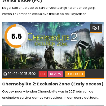
Stellar Blade (PC)
Nogal Stellar… blade Je kan er voortaan je kalender op gelijk
zetten. Er komt een exclusieve titel uit op de PlayStation...
1
5.5
30-03-2025 21:02
PC
REVIEW
UITGELICHT
Chernobylite 2: Exclusion Zone (Early access)
Opzoek naar vrienden Chernobylite was in 2021 één van de
originelere survival games van dat jaar. In een genre dat toen...