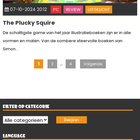
07-10-2024 20:12
PC
REVIEW
UITGELICHT
The Plucky Squire
De schattigste game van het jaar Illustratieboeken zijn er in alle
vormen en maten. Van de sombere sfeervolle boeken van
Simon...
Berichten
…
1
2
4
Volgende
paginering
FILTER OP CATEGORIE
LANGUAGE