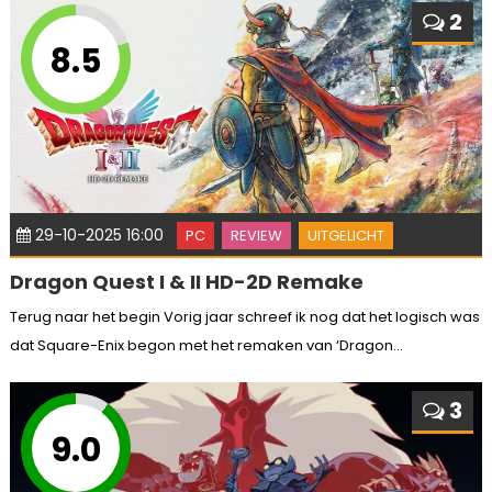
2
8.5
29-10-2025 16:00
PC
REVIEW
UITGELICHT
Dragon Quest I & II HD-2D Remake
Terug naar het begin Vorig jaar schreef ik nog dat het logisch was
dat Square-Enix begon met het remaken van ‘Dragon...
3
9.0