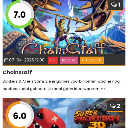
1
7.0
07-04-2026 12:00
PC
REVIEW
UITGELICHT
Chainstaff
Soldiers & Aliens Soms zie je games voorbijkomen waar je nog
nooit van hebt gehoord. Je hebt geen idee waarom ze...
2
6.0