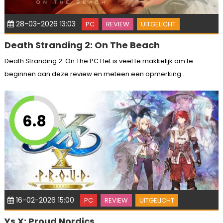
28-03-2026 13:03
PC
REVIEW
UITGELICHT
Death Stranding 2: On The Beach
Death Stranding 2: On The PC Het is veel te makkelijk om te
beginnen aan deze review en meteen een opmerking...
6.8
16-02-2026 15:00
PC
REVIEW
UITGELICHT
Ys X: Proud Nordics