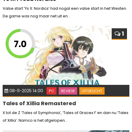
Valse start ‘Ys X: Nordics’ had nogal een valse start in het Westen.
De game was nog maar net uit en...
1
7.0
08-11-2025 14:00
PC
REVIEW
UITGELICHT
Tales of Xillia Remastered
X tot de Z ‘Tales of Symphonia’, ‘Tales of Graces f’ en dan nu ‘Tales
of Xillia’. Namco is het afgelopen...