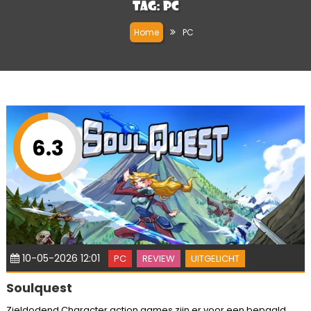
Tag:
PC
Home
PC
6.3
10-05-2026 12:01
PC
REVIEW
UITGELICHT
Soulquest
Zieldodend Character action games zijn er voor een bepaald