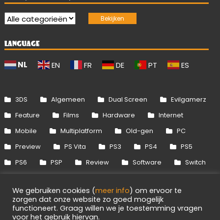
LANGUAGE
NL
EN
FR
DE
PT
ES
3DS
Algemeen
Dual Screen
Evilgamerz
Feature
Films
Hardware
Internet
Mobile
Multiplatform
Old-gen
PC
Preview
PS Vita
PS3
PS4
PS5
PS6
PSP
Review
Software
Switch
Switch 2
Uitgelicht
Wii
Wii U
We gebruiken cookies (
meer info
) om ervoor te
Xbox 360
Xbox One
Xbox Series
zorgen dat onze website zo goed mogelijk
functioneert. Graag willen we je toestemming vragen
voor het gebruik hiervan.