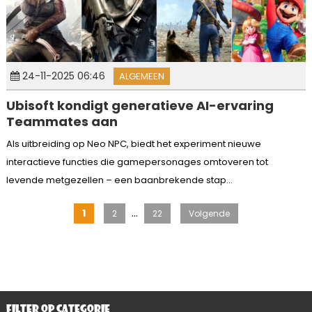
24-11-2025 06:46
ALGEMEEN
Ubisoft kondigt generatieve AI-ervaring
Teammates aan
Als uitbreiding op Neo NPC, biedt het experiment nieuwe
interactieve functies die gamepersonages omtoveren tot
levende metgezellen – een baanbrekende stap...
Berichten
…
1
2
22
Volgende
paginering
FILTER OP CATEGORIE