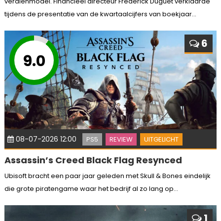
verdienmodel. Financieel directeur Frédérick Duguet verklaarde
tijdens de presentatie van de kwartaalcijfers van boekjaar...
6
9.0
08-07-2026 12:00
PS5
REVIEW
UITGELICHT
Assassin’s Creed Black Flag Resynced
Ubisoft bracht een paar jaar geleden met Skull & Bones eindelijk
die grote piratengame waar het bedrijf al zo lang op...
1