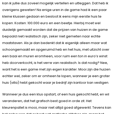
kan ik jullie dus zoveel mogelijk vertellen en uitleggen. Dat heb ik
overigens geweten! Na enige uren in de game had ik een paar
kleine klussen gedaan en besloot ik eens mijn eerste huis te
kopen. Kosten: 100.000 euro en een beetje. Hierbij moet wel
duidelijk gemaakt worden dat de prijzen van huizen in de game
bepaald niet realistisch zijn, zeker niet gemeten naar echte
maatstaven. Als je dan bedenkt dat ik eigenlijk alleen maar wat
schoongemaakt en opgeruimd heb en het huis, met uitzicht over
een baai en muren eromheen, voor ruim een ton in euro’s winst
heb doorverkocht, is het verre van realistisch. Is dat nodig? Nee,
want het is een game met zijn eigen karakter. Mooi zijn die huizen
echter wel, zeker om er omheen te lopen, wanneer je een groter
huis (villa) hebt gekocht waar je bedrijf zijn kantoor kan vestigen.
Wanneer je dus een klus opstart, of een huis gekocht hebt, en wil
veranderen, dat het grafisch best goed in orde zit. Het
kleurenpallet is mooi, maar niet altijd goed afgewerkt. Tevens kan