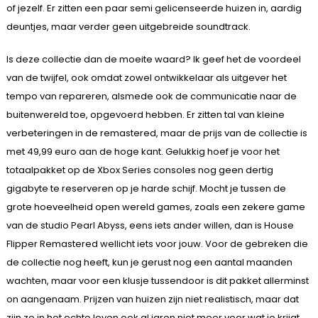
of jezelf. Er zitten een paar semi gelicenseerde huizen in, aardig
deuntjes, maar verder geen uitgebreide soundtrack.
Is deze collectie dan de moeite waard? Ik geef het de voordeel
van de twijfel, ook omdat zowel ontwikkelaar als uitgever het
tempo van repareren, alsmede ook de communicatie naar de
buitenwereld toe, opgevoerd hebben. Er zitten tal van kleine
verbeteringen in de remastered, maar de prijs van de collectie is
met 49,99 euro aan de hoge kant. Gelukkig hoef je voor het
totaalpakket op de Xbox Series consoles nog geen dertig
gigabyte te reserveren op je harde schijf. Mocht je tussen de
grote hoeveelheid open wereld games, zoals een zekere game
van de studio Pearl Abyss, eens iets ander willen, dan is House
Flipper Remastered wellicht iets voor jouw. Voor de gebreken die
de collectie nog heeft, kun je gerust nog een aantal maanden
wachten, maar voor een klusje tussendoor is dit pakket allerminst
on aangenaam. Prijzen van huizen zijn niet realistisch, maar dat
zijn ze in het echte leven ook al jaren niet meer voor wat je krijgt.