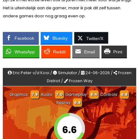
Het is uiteindelijk aan de gamer, maar ik pak dit zelf tussen
andere games door nog graag even op.
Facebook
Bluesky
Twitter/X
WhatsApp
Reddit
Email
Print
Eric Peter v/d Kooi /
Simulator /
24-06-2026 /
Frozen
District /
Frozen Way
Graphics:
7.8
Audio:
7.0
Gameplay:
8.4
Controls:
6.8
Replay:
6,8
6.6