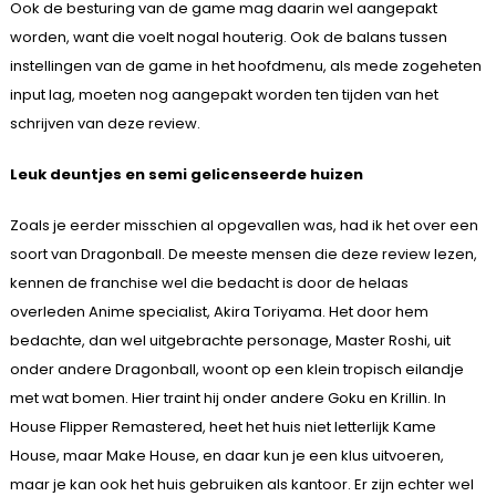
Ook de besturing van de game mag daarin wel aangepakt
worden, want die voelt nogal houterig. Ook de balans tussen
instellingen van de game in het hoofdmenu, als mede zogeheten
input lag, moeten nog aangepakt worden ten tijden van het
schrijven van deze review.
Leuk deuntjes en semi gelicenseerde huizen
Zoals je eerder misschien al opgevallen was, had ik het over een
soort van Dragonball. De meeste mensen die deze review lezen,
kennen de franchise wel die bedacht is door de helaas
overleden Anime specialist, Akira Toriyama. Het door hem
bedachte, dan wel uitgebrachte personage, Master Roshi, uit
onder andere Dragonball, woont op een klein tropisch eilandje
met wat bomen. Hier traint hij onder andere Goku en Krillin. In
House Flipper Remastered, heet het huis niet letterlijk Kame
House, maar Make House, en daar kun je een klus uitvoeren,
maar je kan ook het huis gebruiken als kantoor. Er zijn echter wel