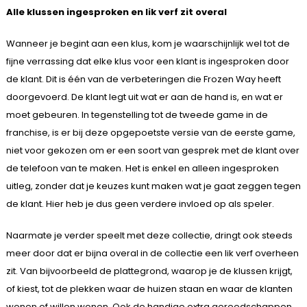
Alle klussen ingesproken en lik verf zit overal
Wanneer je begint aan een klus, kom je waarschijnlijk wel tot de
fijne verrassing dat elke klus voor een klant is ingesproken door
de klant. Dit is één van de verbeteringen die Frozen Way heeft
doorgevoerd. De klant legt uit wat er aan de hand is, en wat er
moet gebeuren. In tegenstelling tot de tweede game in de
franchise, is er bij deze opgepoetste versie van de eerste game,
niet voor gekozen om er een soort van gesprek met de klant over
de telefoon van te maken. Het is enkel en alleen ingesproken
uitleg, zonder dat je keuzes kunt maken wat je gaat zeggen tegen
de klant. Hier heb je dus geen verdere invloed op als speler.
Naarmate je verder speelt met deze collectie, dringt ook steeds
meer door dat er bijna overal in de collectie een lik verf overheen
zit. Van bijvoorbeeld de plattegrond, waarop je de klussen krijgt,
of kiest, tot de plekken waar de huizen staan en waar de klanten
wonen of willen wonen. Ook de handige extra gereedschappen