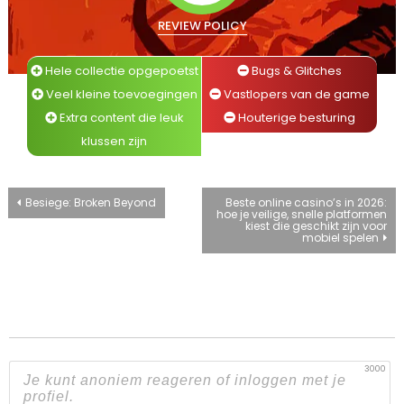
REVIEW POLICY
Hele collectie opgepoetst
Bugs & Glitches
Veel kleine toevoegingen
Vastlopers van de game
Extra content die leuk
Houterige besturing
klussen zijn
Bericht
Besiege: Broken Beyond
Beste online casino’s in 2026:
hoe je veilige, snelle platformen
kiest die geschikt zijn voor
navigatie
mobiel spelen
3000