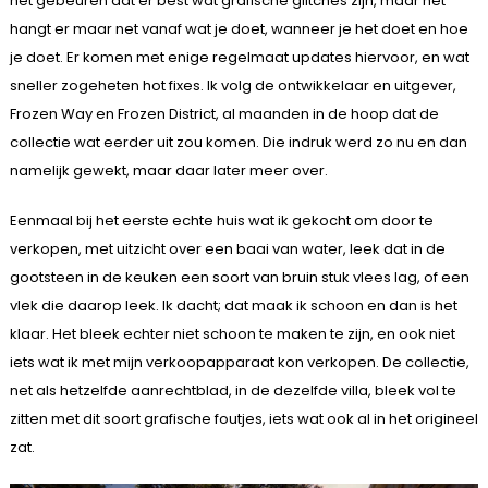
het gebeuren dat er best wat grafische glitches zijn, maar het
hangt er maar net vanaf wat je doet, wanneer je het doet en hoe
je doet. Er komen met enige regelmaat updates hiervoor, en wat
sneller zogeheten hot fixes. Ik volg de ontwikkelaar en uitgever,
Frozen Way en Frozen District, al maanden in de hoop dat de
collectie wat eerder uit zou komen. Die indruk werd zo nu en dan
namelijk gewekt, maar daar later meer over.
Eenmaal bij het eerste echte huis wat ik gekocht om door te
verkopen, met uitzicht over een baai van water, leek dat in de
gootsteen in de keuken een soort van bruin stuk vlees lag, of een
vlek die daarop leek. Ik dacht; dat maak ik schoon en dan is het
klaar. Het bleek echter niet schoon te maken te zijn, en ook niet
iets wat ik met mijn verkoopapparaat kon verkopen. De collectie,
net als hetzelfde aanrechtblad, in de dezelfde villa, bleek vol te
zitten met dit soort grafische foutjes, iets wat ook al in het origineel
zat.