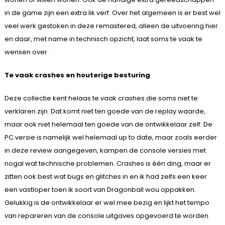
in de game zijn een extra lik verf. Over het algemeen is er best wel
veel werk gestoken in deze remastered, alleen de uitvoering hier
en daar, met name in technisch opzicht, laat soms te vaak te
wensen over.
Te vaak crashes en houterige besturing
Deze collectie kent helaas te vaak crashes die soms niet te
verklaren zijn. Dat komt niet ten goede van de replay waarde,
maar ook niet helemaal ten goede van de ontwikkelaar zelf. De
PC versie is namelijk wel helemaal up to date, maar zoals eerder
in deze review aangegeven, kampen de console versies met
nogal wat technische problemen. Crashes is één ding, maar er
zitten ook best wat bugs en glitches in en ik had zelfs een keer
een vastloper toen ik soort van Dragonball wou oppakken.
Gelukkig is de ontwikkelaar er wel mee bezig en lijkt het tempo
van repareren van de console uitgaves opgevoerd te worden.