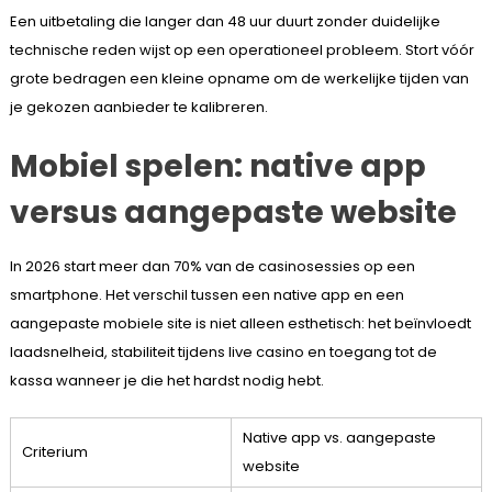
Een uitbetaling die langer dan 48 uur duurt zonder duidelijke
technische reden wijst op een operationeel probleem. Stort vóór
grote bedragen een kleine opname om de werkelijke tijden van
je gekozen aanbieder te kalibreren.
Mobiel spelen: native app
versus aangepaste website
In 2026 start meer dan 70% van de casinosessies op een
smartphone. Het verschil tussen een native app en een
aangepaste mobiele site is niet alleen esthetisch: het beïnvloedt
laadsnelheid, stabiliteit tijdens live casino en toegang tot de
kassa wanneer je die het hardst nodig hebt.
Native app vs. aangepaste
Criterium
website