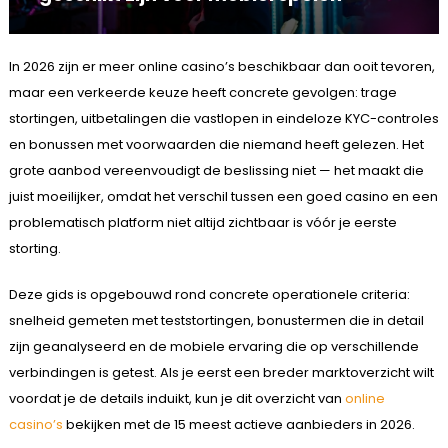
In 2026 zijn er meer online casino’s beschikbaar dan ooit tevoren,
maar een verkeerde keuze heeft concrete gevolgen: trage
stortingen, uitbetalingen die vastlopen in eindeloze KYC-controles
en bonussen met voorwaarden die niemand heeft gelezen. Het
grote aanbod vereenvoudigt de beslissing niet — het maakt die
juist moeilijker, omdat het verschil tussen een goed casino en een
problematisch platform niet altijd zichtbaar is vóór je eerste
storting.
Deze gids is opgebouwd rond concrete operationele criteria:
snelheid gemeten met teststortingen, bonustermen die in detail
zijn geanalyseerd en de mobiele ervaring die op verschillende
verbindingen is getest. Als je eerst een breder marktoverzicht wilt
voordat je de details induikt, kun je dit overzicht van
online
casino’s
bekijken met de 15 meest actieve aanbieders in 2026.