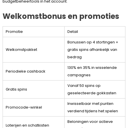
budgetbeheertools in het account.
Welkomstbonus en promoties
Promotie
Detail
Bonussen op 4 stortingen +
Welkomstpakket
gratis spins afhankelijk van
bedrag
130% en 35% in wisselende
Periodieke cashback
campagnes
Vanaf 50 spins op
Gratis spins
geselecteerde gokkasten
Inwisselbaar met punten
Promocode-winkel
verdiend tijdens het spelen
Beloningen voor actieve
Loterijen en schatkisten