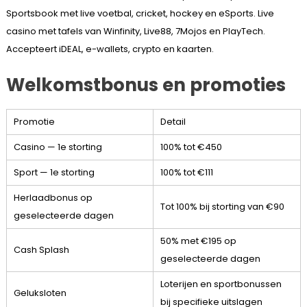
Sportsbook met live voetbal, cricket, hockey en eSports. Live
casino met tafels van Winfinity, Live88, 7Mojos en PlayTech.
Accepteert iDEAL, e-wallets, crypto en kaarten.
Welkomstbonus en promoties
Promotie
Detail
Casino — 1e storting
100% tot €450
Sport — 1e storting
100% tot €111
Herlaadbonus op
Tot 100% bij storting van €90
geselecteerde dagen
50% met €195 op
Cash Splash
geselecteerde dagen
Loterijen en sportbonussen
Geluksloten
bij specifieke uitslagen