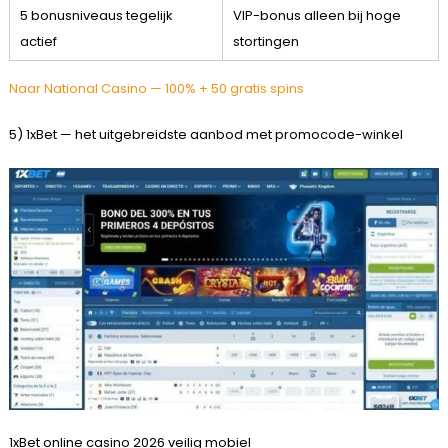
5 bonusniveaus tegelijk
VIP-bonus alleen bij hoge
actief
stortingen
Naar National Casino — 100% + 50 gratis spins
5) 1xBet — het uitgebreidste aanbod met promocode-winkel
1xBet online casino 2026 veilig mobiel