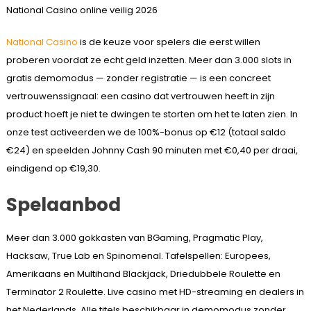
National Casino online veilig 2026
National Casino
is de keuze voor spelers die eerst willen
proberen voordat ze echt geld inzetten. Meer dan 3.000 slots in
gratis demomodus — zonder registratie — is een concreet
vertrouwenssignaal: een casino dat vertrouwen heeft in zijn
product hoeft je niet te dwingen te storten om het te laten zien. In
onze test activeerden we de 100%-bonus op €12 (totaal saldo
€24) en speelden Johnny Cash 90 minuten met €0,40 per draai,
eindigend op €19,30.
Spelaanbod
Meer dan 3.000 gokkasten van BGaming, Pragmatic Play,
Hacksaw, True Lab en Spinomenal. Tafelspellen: Europees,
Amerikaans en Multihand Blackjack, Driedubbele Roulette en
Terminator 2 Roulette. Live casino met HD-streaming en dealers in
het Nederlands. Alle titels beschikbaar in demomodus zonder