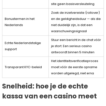
site geen basisversleuteling
Zoek de inzetvereiste (rollover)
Bonustermen in het
en de geldigheidsduur — als die
Nederlands
niet duidelijk zijn, is dat een
waarschuwingssignaal
Stuur een bericht in de chat vóór
Echte Nederlandstalige
je stort. Een serieus casino
support
antwoordt binnen 5 minuten
Het identiteitsverificatieproces
Transparant KYC-beleid
moet vóór de eerste opname
worden uitgelegd, niet erna
Snelheid: hoe je de echte
kassa van een casino meet