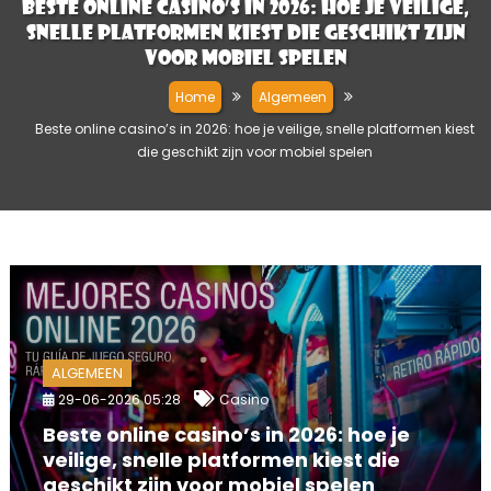
Beste online casino’s in 2026: hoe je veilige,
snelle platformen kiest die geschikt zijn
voor mobiel spelen
Home
Algemeen
Beste online casino’s in 2026: hoe je veilige, snelle platformen kiest
die geschikt zijn voor mobiel spelen
ALGEMEEN
29-06-2026 05:28
Casino
Beste online casino’s in 2026: hoe je
veilige, snelle platformen kiest die
geschikt zijn voor mobiel spelen