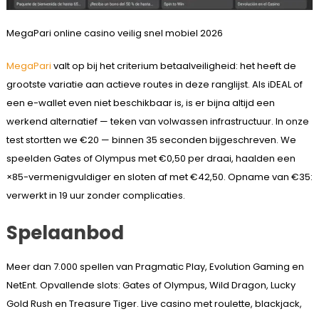
MegaPari online casino veilig snel mobiel 2026
MegaPari
valt op bij het criterium betaalveiligheid: het heeft de
grootste variatie aan actieve routes in deze ranglijst. Als iDEAL of
een e-wallet even niet beschikbaar is, is er bijna altijd een
werkend alternatief — teken van volwassen infrastructuur. In onze
test stortten we €20 — binnen 35 seconden bijgeschreven. We
speelden Gates of Olympus met €0,50 per draai, haalden een
×85-vermenigvuldiger en sloten af met €42,50. Opname van €35:
verwerkt in 19 uur zonder complicaties.
Spelaanbod
Meer dan 7.000 spellen van Pragmatic Play, Evolution Gaming en
NetEnt. Opvallende slots: Gates of Olympus, Wild Dragon, Lucky
Gold Rush en Treasure Tiger. Live casino met roulette, blackjack,