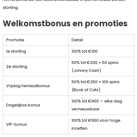
storting.
Welkomstbonus en promoties
Promotie
Detail
1e storting
100% tot €100
50% tot €200 + 50 spins
2e storting
(Johnny Cash)
50% tot €250 + 100 spins
Vrijdag herlaadbonus
(Book of Cats)
100% tot €900 — elke dag
Dagelijkse bonus
vernieuwbaar
100% tot €650 voor hoge
VIP-bonus
inzetten