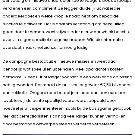
eenvoudig om nieuwe onderdelen toe te voegen. Ook de tooltips
verdienen een compliment. Ze leggen duidelijk uit wat ieder
onderdeel doet en welke knop je nodig hebt om bepaalde
functies te activeren. Het is daarom verstandig om deze uitleg
goed door te nemen, want vrijwel ieder nieuw bouwblok beschikt
over zijn eigen specifieke eigenschappen. Wie die informatie
overslaat, maakt het zichzelf onnodig lastig.
De campagne bestaat uit elf nieuwe missies en weet daar
behoorlijk wat speeluren uit te halen. Veel opdrachten kosten
gemakkelijk een uur of langer voordat je een werkende oplossing
hebt gevonden. Dat maakt de prijs van ongeveer €7,50 bijzonder
aantrekkelijk. Omgerekend betaal je minder dan een euro per
level, terwijl de echte speeltijd vooral wordt bepaald door
hoeveel je wilt experimenteren. Zoals bij de basisgame geldt ook
hier dat perfectionisten zich nog veel langer kunnen vermaken
door bestaande ontwerpen steeds verder te verbeteren.