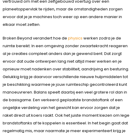
vertrouwd om met een zelfgebouwd voertuig over een
planeetoppervlak te rijden, maar de omstandigheden zorgen
ervoor dat je je machines toch weer op een andere manier in
elkaar moet zetten.
Broken Beyond verandert hoe de
physics
werken zodra je de
ruimte bereikt. In een omgeving zonder zwaartekracht reageren
al je creaties compleet anders dan je gewend bent. Dat zorgt
ervoor dat oude ontwerpen lang niet altijd meer werken en je
opnieuw moet nadenken over stabiliteit, aandrijving en besturing.
Gelukkig krijg je daarvoor verschillende nieuwe hulpmiddelen tot
je beschikking waarmee je jouw ruimteschip gecontroleerd kunt
manoeuvreren. Balans speelt daarbij een veel grotere rol dan in
de basisgame. Een verkeerd geplaatste brandstoftank of een
ongelijke verdeling van het gewicht kan ervoor zorgen dat je
raket direct uit koers raakt. Ook het juiste moment kiezen om lege
brandstoftanks af te koppelen is essentieel. In het begin gaat dat
regelmatig mis, maar naarmate je meer experimenteert krijg je