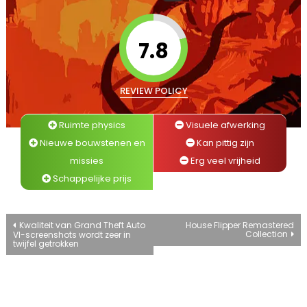
7.8
REVIEW POLICY
Ruimte physics
Visuele afwerking
Nieuwe bouwstenen en
Kan pittig zijn
missies
Erg veel vrijheid
Schappelijke prijs
Bericht
Kwaliteit van Grand Theft Auto
House Flipper Remastered
Collection
VI-screenshots wordt zeer in
twijfel getrokken
navigatie