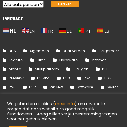
LANGUAGE
NL
EN
FR
DE
PT
ES
3DS
Algemeen
Dual Screen
Evilgamerz
Feature
Films
Hardware
Internet
Mobile
Multiplatform
Old-gen
PC
Preview
PS Vita
PS3
PS4
PS5
PS6
PSP
Review
Software
Switch
Switch 2
Uitgelicht
Wii
Wii U
We gebruiken cookies (
meer info
) om ervoor te
Xbox 360
Xbox One
Xbox Series
zorgen dat onze website zo goed mogelijk
functioneert. Graag willen we je toestemming vragen
voor het gebruik hiervan.
Info
Disclaimer
Cookies
Adverteren