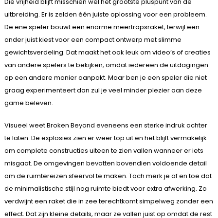
Die vrijheid blijft misschien wel het grootste pluspunt van de
uitbreiding. Er is zelden één juiste oplossing voor een probleem.
De ene speler bouwt een enorme meertrapsraket, terwijl een
ander juist kiest voor een compact ontwerp met slimme
gewichtsverdeling. Dat maakt het ook leuk om video’s of creaties
van andere spelers te bekijken, omdat iedereen de uitdagingen
op een andere manier aanpakt. Maar ben je een speler die niet
graag experimenteert dan zul je veel minder plezier aan deze
game beleven.
Visueel weet Broken Beyond eveneens een sterke indruk achter
te laten. De explosies zien er weer top uit en het blijft vermakelijk
om complete constructies uiteen te zien vallen wanneer er iets
misgaat. De omgevingen bevatten bovendien voldoende detail
om de ruimtereizen sfeervol te maken. Toch merk je af en toe dat
de minimalistische stijl nog ruimte biedt voor extra afwerking. Zo
verdwijnt een raket die in zee terechtkomt simpelweg zonder een
effect. Dat zijn kleine details, maar ze vallen juist op omdat de rest