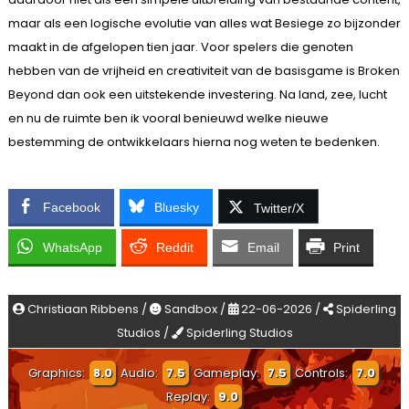
maar als een logische evolutie van alles wat Besiege zo bijzonder
maakt in de afgelopen tien jaar. Voor spelers die genoten
hebben van de vrijheid en creativiteit van de basisgame is Broken
Beyond dan ook een uitstekende investering. Na land, zee, lucht
en nu de ruimte ben ik vooral benieuwd welke nieuwe
bestemming de ontwikkelaars hierna nog weten te bedenken.
Facebook
Bluesky
Twitter/X
WhatsApp
Reddit
Email
Print
Christiaan Ribbens /
Sandbox /
22-06-2026 /
Spiderling
Studios /
Spiderling Studios
Graphics:
8.0
Audio:
7.5
Gameplay:
7.5
Controls:
7.0
Replay:
9.0