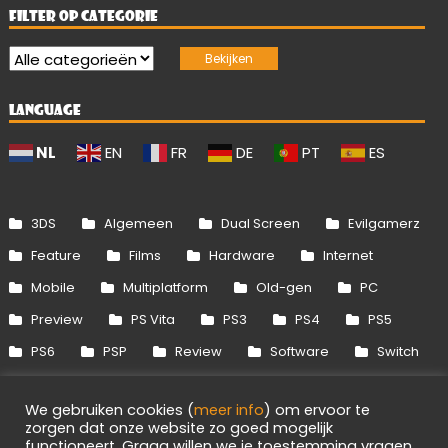
FILTER OP CATEGORIE
LANGUAGE
NL
EN
FR
DE
PT
ES
3DS
Algemeen
Dual Screen
Evilgamerz
Feature
Films
Hardware
Internet
Mobile
Multiplatform
Old-gen
PC
Preview
PS Vita
PS3
PS4
PS5
PS6
PSP
Review
Software
Switch
Switch 2
Uitgelicht
Wii
Wii U
We gebruiken cookies (
meer info
) om ervoor te
Xbox 360
Xbox One
Xbox Series
zorgen dat onze website zo goed mogelijk
functioneert. Graag willen we je toestemming vragen