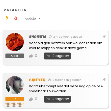
2
REACTIES
oudste
Anoniem
2 maanden geleden
Voor old gen bezitters ook wel een reden om
over te stappen denk ik deze game.
Reageren
0
Gast
Griever
2 maanden geleden
Dacht überhaupt niet dat deze nog op de ps4
speelbaar zou worden.
Reageren
0
Lid