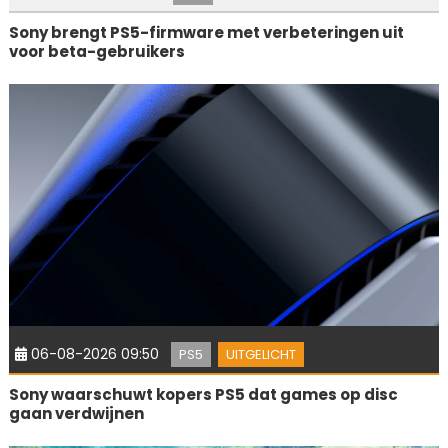
Sony brengt PS5-firmware met verbeteringen uit
voor beta-gebruikers
06-08-2026 09:50
PS5
UITGELICHT
Sony waarschuwt kopers PS5 dat games op disc
gaan verdwijnen