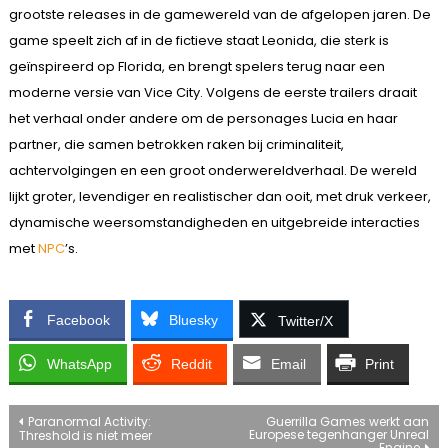
grootste releases in de gamewereld van de afgelopen jaren. De
game speelt zich af in de fictieve staat Leonida, die sterk is
geïnspireerd op Florida, en brengt spelers terug naar een
moderne versie van Vice City. Volgens de eerste trailers draait
het verhaal onder andere om de personages Lucia en haar
partner, die samen betrokken raken bij criminaliteit,
achtervolgingen en een groot onderwereldverhaal. De wereld
lijkt groter, levendiger en realistischer dan ooit, met druk verkeer,
dynamische weersomstandigheden en uitgebreide interacties
met
NPC
’s.
Facebook
Bluesky
Twitter/X
WhatsApp
Reddit
Email
Print
Bericht
Paranormal Activity:
Guerrilla Games werkt aan
Europese tegenhanger Unreal
Threshold is niet meer
Engine