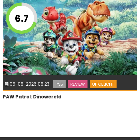
6.7
06-08-2026 08:23
PS5
REVIEW
UITGELICHT
PAW Patrol: Dinowereld