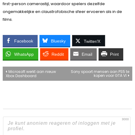
first-person camerastijl, waardoor spelers dezelfde
ongemakkelijke en claustrofobische sfeer ervoeren als in de
films.
Facebook
Bluesky
Twitter/X
WhatsApp
Reddit
Email
Print
Bericht
Microsoft werkt aan nieuw
Sony spoort mensen aan PS5 te
kopen voor GTA VI
Xbox Dashboard
navigatie
3000