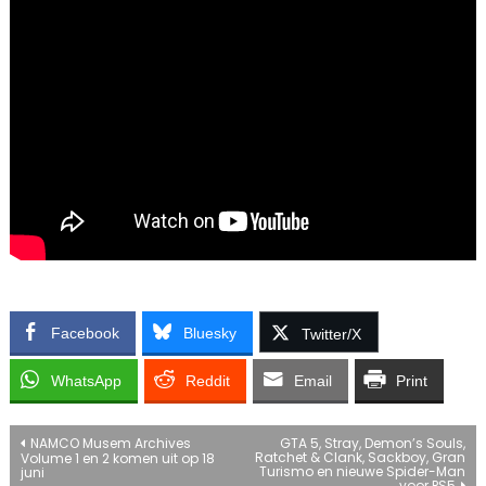
Facebook
Bluesky
Twitter/X
WhatsApp
Reddit
Email
Print
Bericht
NAMCO Musem Archives
GTA 5, Stray, Demon’s Souls,
Ratchet & Clank, Sackboy, Gran
Volume 1 en 2 komen uit op 18
Turismo en nieuwe Spider-Man
juni
voor PS5