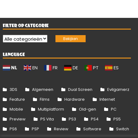
FILTER OP CATEGORIE
LANGUAGE
NL
EN
FR
DE
PT
ES
3DS
Algemeen
Dual Screen
Evilgamerz
Feature
Films
Hardware
Internet
Mobile
Multiplatform
Old-gen
PC
Preview
PS Vita
PS3
PS4
PS5
PS6
PSP
Review
Software
Switch