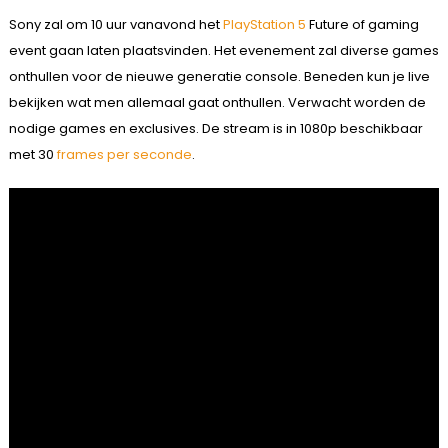
Sony zal om 10 uur vanavond het
PlayStation 5
Future of gaming
event gaan laten plaatsvinden. Het evenement zal diverse games
onthullen voor de nieuwe generatie console. Beneden kun je live
bekijken wat men allemaal gaat onthullen. Verwacht worden de
nodige games en exclusives. De stream is in 1080p beschikbaar
met 30
frames per seconde
.