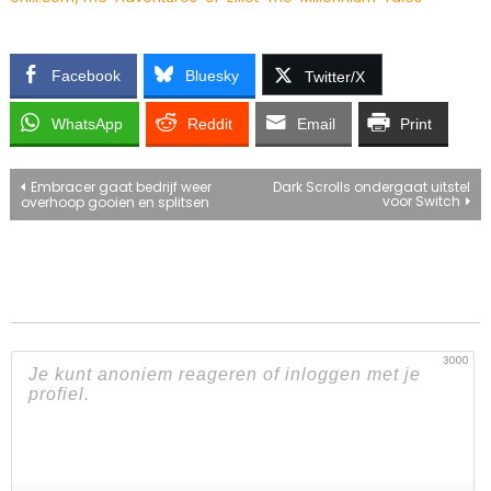
Facebook
Bluesky
Twitter/X
WhatsApp
Reddit
Email
Print
Bericht
Embracer gaat bedrijf weer
Dark Scrolls ondergaat uitstel
voor Switch
overhoop gooien en splitsen
navigatie
3000