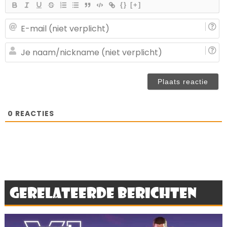
{}
[+]
E-
ma
(n
J
ve
n
(n
ve
0
REACTIES
Gerelateerde berichten