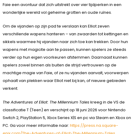
Faie een avontuur dat zich uitstrekt over vier tijdperken in een
wonderlijke wereld vol geheime grotten en oude ruïnes.
Om de vijanden op zijn pad te verslaan kan Elliot zeven
verschillende wapens hanteren – van zwaarden tot kettingen en
sikkels waarmee hij vijanden naar zich toe kan trekken. Door hun
wapens met magicite aan te passen, kunnen spelers ze steeds
verder op hun eigen voorkeuren afstemmen. Daarnaast kunnen
spelers zowel binnen als buiten de strijd vertrouwen op de
machtige magie van Faie, of ze nu vijanden aanvalt, voorwerpen
ophaalt van plekken waar Elliot niet bij kan, of nieuwe gebieden
verkent.
The Adventures of Elliot: The Millennium Tales
kreeg in de VS de
classificatie T (Teen) en verschijnt op 18 juni 2026 voor Nintendo
Switch 2, PlayStation 5, Xbox Series X|S en pc via Steam en Xbox on
PC. Ga voor meer informatie naar:
https://press.na.square-
enix.com/The-Adventures-of-Elliot-The-Millennium-Tales