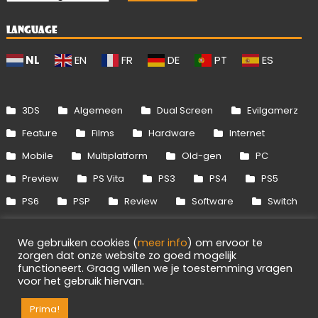
LANGUAGE
NL
EN
FR
DE
PT
ES
3DS
Algemeen
Dual Screen
Evilgamerz
Feature
Films
Hardware
Internet
Mobile
Multiplatform
Old-gen
PC
Preview
PS Vita
PS3
PS4
PS5
PS6
PSP
Review
Software
Switch
Switch 2
Uitgelicht
Wii
Wii U
We gebruiken cookies (
meer info
) om ervoor te
Xbox 360
Xbox One
Xbox Series
zorgen dat onze website zo goed mogelijk
functioneert. Graag willen we je toestemming vragen
voor het gebruik hiervan.
Info
Disclaimer
Cookies
Adverteren
RSS/API
Games
OpenCritic
Prima!