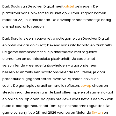
Dark Souls van Devolver Digital heeft
uitstel
gekregen. De
platformer van Doinksoft zal nu niet op 28 mei uit gaan komen
maar op 22 juni aanstaande. De developer heeft meer tijd nodig
om het spel af te ronden.
Dark Scrolls is een nieuwe retro actiegame van Devolver Digital
en ontwikkelaar doinksoft, bekend van Gato Roboto en Gunbrella.
De game combineert snelle platformactie met roguelite-
elementen en een klassieke pixel-artstijl. Je speelt met
verschillende vreemde fantasyhelden – waaronder een
berserker en zelfs een saxofoonspelende rat – terwijl je door
procedurieel gegenereerde levels vol vijanden en vallen
vecht. De gameplay draait om snelle reflexen,
co-op
chaos en
steeds veranderende runs. Je kunt alleen spelen of samen lokaal
en online co-op doen. Volgens previews voelt het als een mix van
oude arcadegames, shoot-’em-ups en moderne roguelites. De
game verschijnt op 28 mei 2026 voor pc en Nintendo
Switch
en