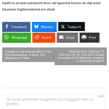
heeft nu al veel aandacht door de typische humor en stijl waar
Devolver Digital bekend om staat.
Facebook
Bluesky
Twitter/X
WhatsApp
Reddit
Email
Print
Bericht
Speel nu de nieuwe demo van
Warner Bros. Games, TT
Games, DC en The LEGO Group
The Adventures of Elliot: The
lanceren LEGO Batman: Legacy
Millennium Tales
navigatie
of the Dark Knight
3000