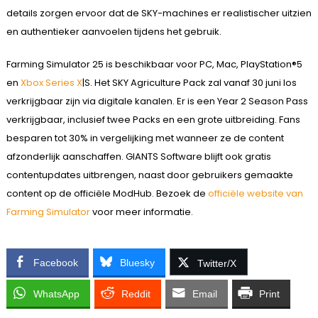
details zorgen ervoor dat de SKY-machines er realistischer uitzien
en authentieker aanvoelen tijdens het gebruik.
Farming Simulator 25 is beschikbaar voor PC, Mac, PlayStation®5
en
Xbox Series X
|S. Het SKY Agriculture Pack zal vanaf 30 juni los
verkrijgbaar zijn via digitale kanalen. Er is een Year 2 Season Pass
verkrijgbaar, inclusief twee Packs en een grote uitbreiding. Fans
besparen tot 30% in vergelijking met wanneer ze de content
afzonderlijk aanschaffen. GIANTS Software blijft ook gratis
contentupdates uitbrengen, naast door gebruikers gemaakte
content op de officiële ModHub. Bezoek de
officiële website van
Farming Simulator
voor meer informatie.
Facebook
Bluesky
Twitter/X
WhatsApp
Reddit
Email
Print