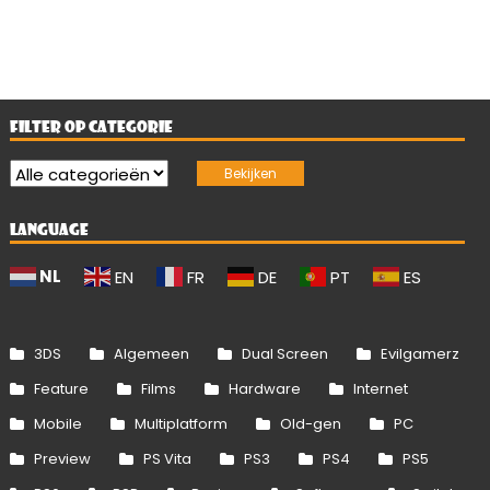
FILTER OP CATEGORIE
LANGUAGE
NL
EN
FR
DE
PT
ES
3DS
Algemeen
Dual Screen
Evilgamerz
Feature
Films
Hardware
Internet
Mobile
Multiplatform
Old-gen
PC
Preview
PS Vita
PS3
PS4
PS5