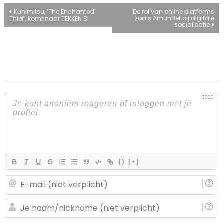
Bericht
Kunimitsu, ‘The Enchanted
De rol van online platforms
zoals AmunBet bij digitale
Thief’, komt naar TEKKEN 8
socialisatie
navigatie
3000
{}
[+]
E-
ma
(n
J
ve
n