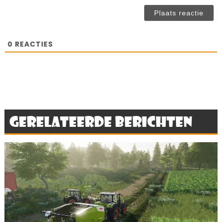
(n
ve
0
REACTIES
Gerelateerde berichten