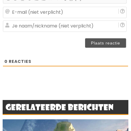
E-
ma
(n
J
ve
n
(n
ve
0
REACTIES
Gerelateerde berichten