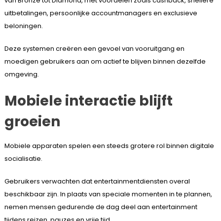
van Bronze tot Diamond, met voordelen zoals cashback, snellere
uitbetalingen, persoonlijke accountmanagers en exclusieve
beloningen.
Deze systemen creëren een gevoel van vooruitgang en
moedigen gebruikers aan om actief te blijven binnen dezelfde
omgeving.
Mobiele interactie blijft
groeien
Mobiele apparaten spelen een steeds grotere rol binnen digitale
socialisatie.
Gebruikers verwachten dat entertainmentdiensten overal
beschikbaar zijn. In plaats van speciale momenten in te plannen,
nemen mensen gedurende de dag deel aan entertainment
tijdens reizen, pauzes en vrije tijd.