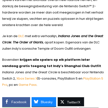
dankzij de bewegingsbesturing van de Nintendo Switch™ 2-
hardware worden ze meer dan ooit meegezogen in het verhaal
terwijl ze sluipen, vechten en puzzels oplossen in hun strijd tegen
sinistere krachten over de hele wereld.
Je kan de
DLC
met extra verhaallijn,
Indiana Jones and the Great
Circle: The Order of Giants
, apart kopen. Eigenaars van de DLC
zullen Indy’s iconische Temple of Doom Outfit ontvangen.
Bovendien
krijgen alle spelers op elk platform later
vandaag gratis toegang tot Indy’s Shanghai Club Outfit
.
Indiana Jones and the Great Circle
is beschikbaar voor Nintendo
Switch 2,
Xbox Series X
|S-consoles, PlayStation 5 en
PlayStation 5
Pro
, pc en
Game Pass
.
Facebook
Bluesky
Twitter/X