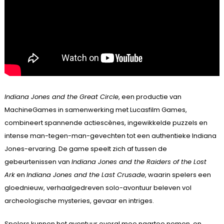
Indiana Jones and the Great Circle
, een productie van
MachineGames in samenwerking met Lucasfilm Games,
combineert spannende actiescènes, ingewikkelde puzzels en
intense man-tegen-man-gevechten tot een authentieke Indiana
Jones-ervaring. De game speelt zich af tussen de
gebeurtenissen van
Indiana Jones and the Raiders of the Lost
Ark
en
Indiana Jones and the Last Crusade
, waarin spelers een
gloednieuw, verhaalgedreven solo-avontuur beleven vol
archeologische mysteries, gevaar en intriges.
Spelers kunnen het avontuur overal mee naartoe nemen, en