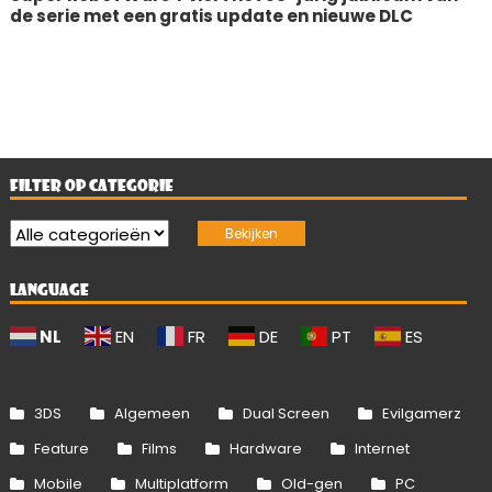
de serie met een gratis update en nieuwe DLC
FILTER OP CATEGORIE
LANGUAGE
NL
EN
FR
DE
PT
ES
3DS
Algemeen
Dual Screen
Evilgamerz
Feature
Films
Hardware
Internet
Mobile
Multiplatform
Old-gen
PC