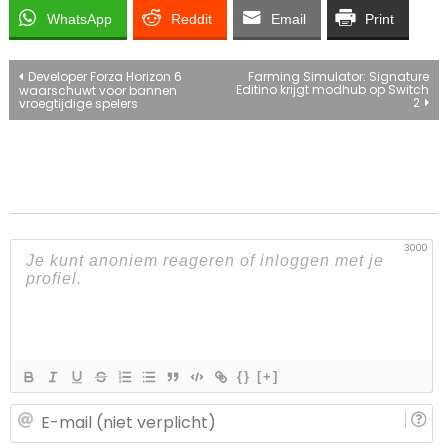
WhatsApp
Reddit
Email
Print
Bericht
Developer Forza Horizon 6
Farming Simulator: Signature
Editino krijgt modhub op Switch
waarschuwt voor bannen
2
vroegtijdige spelers
navigatie
3000
{}
[+]
E-
ma