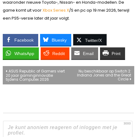
waaronder nieuwe Toyota-, Nissan- en Honda-modellen. De
game komt uit voor
Xbox Series X
/S en pc op 19 mei 2026, terwijl
een PS5-versie later dit jaar volgt.
Facebook
Bluesky
Twitter/X
WhatsApp
Reddit
Email
Print
Bericht
ASUS Republic of Gamers viert
Nu beschikbaar op Switch 2:
Indiana Jones and the Great
20 jaar gaminginnovatie
Circle
tijdens Computex 2026
navigatie
3000