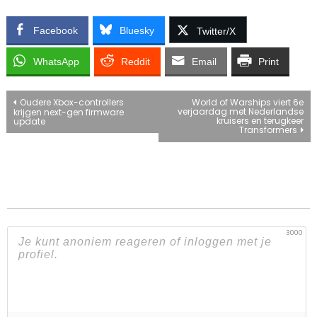
Facebook
Bluesky
Twitter/X
WhatsApp
Reddit
Email
Print
Bericht
Oudere Xbox-controllers
World of Warships viert 6e
verjaardag met Nederlandse
krijgen next-gen firmware
kruisers en terugkeer
update
navigatie
Transformers
3000