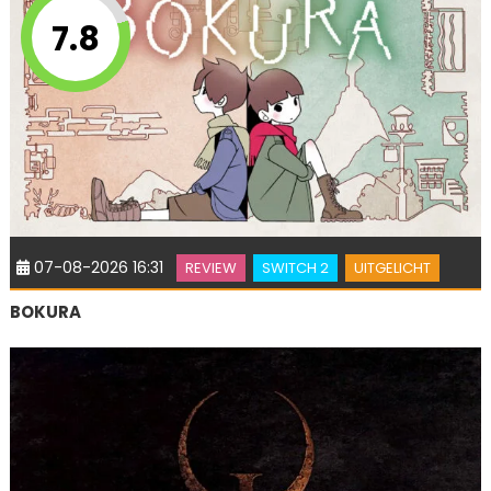
7.8
07-08-2026 16:31
REVIEW
SWITCH 2
UITGELICHT
BOKURA