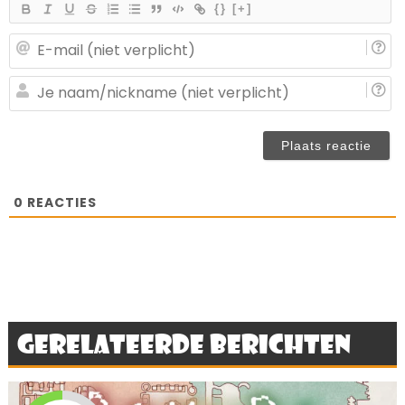
{}
[+]
E-
ma
(n
J
ve
n
(n
ve
0
REACTIES
Gerelateerde berichten