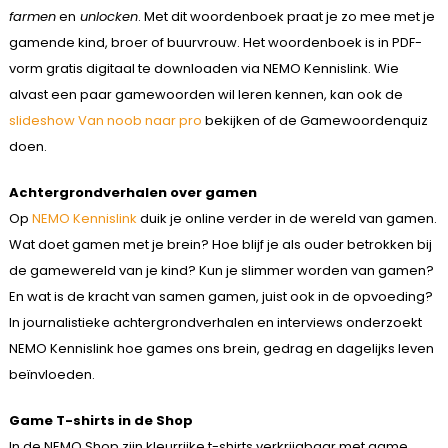
farmen
en
unlocken
. Met dit woordenboek praat je zo mee met je
gamende kind, broer of buurvrouw. Het woordenboek is in PDF-
vorm gratis digitaal te downloaden via NEMO Kennislink. Wie
alvast een paar gamewoorden wil leren kennen, kan ook de
slideshow Van noob naar pro
bekijken of de Gamewoordenquiz
doen.
Achtergrondverhalen over gamen
Op
NEMO Kennislink
duik je online verder in de wereld van gamen.
Wat doet gamen met je brein? Hoe blijf je als ouder betrokken bij
de gamewereld van je kind? Kun je slimmer worden van gamen?
En wat is de kracht van samen gamen, juist ook in de opvoeding?
In journalistieke achtergrondverhalen en interviews onderzoekt
NEMO Kennislink hoe games ons brein, gedrag en dagelijks leven
beïnvloeden.
Game T-shirts in de Shop
In de NEMO Shop zijn kleurrijke t-shirts verkrijgbaar met game