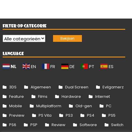
FILTER OP CATEGORIE
LANGUAGE
NL
EN
FR
DE
PT
ES
3DS
Algemeen
Dual Screen
Evilgamerz
Feature
Films
Hardware
Internet
Mobile
Multiplatform
Old-gen
PC
Preview
PS Vita
PS3
PS4
PS5
PS6
PSP
Review
Software
Switch