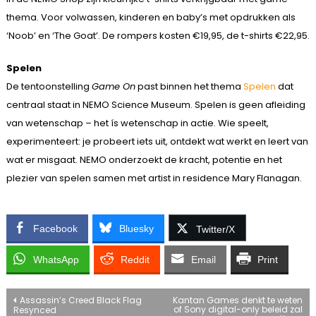
thema. Voor volwassen, kinderen en baby’s met opdrukken als
‘Noob’ en ‘The Goat’. De rompers kosten €19,95, de t-shirts €22,95.
Spelen
De tentoonstelling
Game On
past binnen het thema
Spelen
dat
centraal staat in NEMO Science Museum. Spelen is geen afleiding
van wetenschap – het ís wetenschap in actie. Wie speelt,
experimenteert: je probeert iets uit, ontdekt wat werkt en leert van
wat er misgaat. NEMO onderzoekt de kracht, potentie en het
plezier van spelen samen met artist in residence Mary Flanagan.
Facebook
Bluesky
Twitter/X
WhatsApp
Reddit
Email
Print
Bericht
Assassin’s Creed Black Flag
Kantan Games denkt te weten
of Sony digital-only beleid zal
Resynced