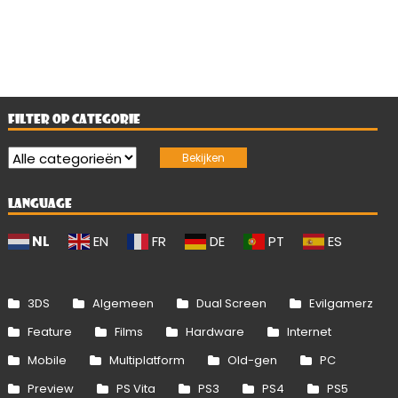
FILTER OP CATEGORIE
LANGUAGE
NL
EN
FR
DE
PT
ES
3DS
Algemeen
Dual Screen
Evilgamerz
Feature
Films
Hardware
Internet
Mobile
Multiplatform
Old-gen
PC
Preview
PS Vita
PS3
PS4
PS5