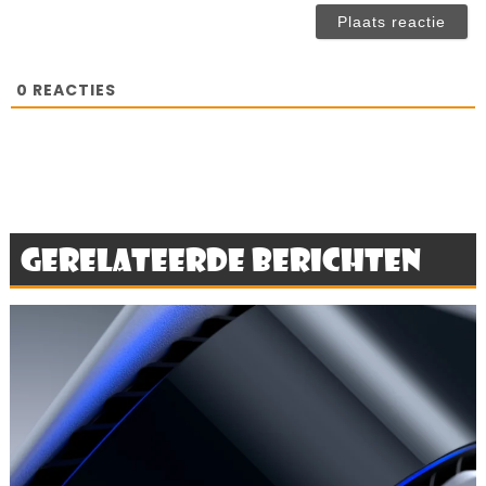
ve
0
REACTIES
Gerelateerde berichten