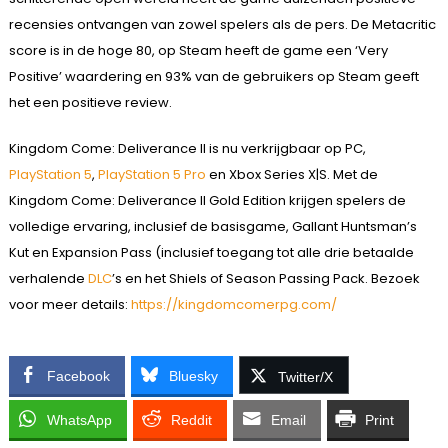
recensies ontvangen van zowel spelers als de pers. De Metacritic
score is in de hoge 80, op Steam heeft de game een ‘Very
Positive’ waardering en 93% van de gebruikers op Steam geeft
het een positieve review.
Kingdom Come: Deliverance II is nu verkrijgbaar op PC,
PlayStation 5
,
PlayStation 5 Pro
en Xbox Series X|S. Met de
Kingdom Come: Deliverance II Gold Edition krijgen spelers de
volledige ervaring, inclusief de basisgame, Gallant Huntsman’s
Kut en Expansion Pass (inclusief toegang tot alle drie betaalde
verhalende
DLC
’s en het Shiels of Season Passing Pack. Bezoek
voor meer details:
https://kingdomcomerpg.com/
Facebook
Bluesky
Twitter/X
WhatsApp
Reddit
Email
Print