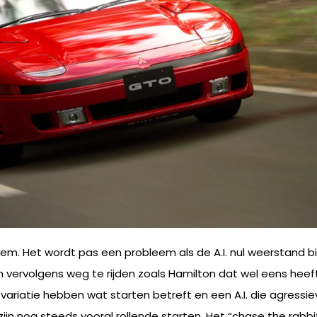
eem. Het wordt pas een probleem als de A.I. nul weerstand bi
 om vervolgens weg te rijden zoals Hamilton dat wel eens he
variatie hebben wat starten betreft en een A.I. die agressiev
n nog steeds vooral rollende starten. Het “chase the rabbit”