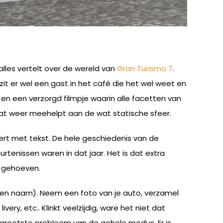
lles vertelt over de wereld van
Gran Turismo 7
.
 zit er wel een gast in het café die het wel weet en
en een verzorgd filmpje waarin alle facetten van
Wat weer meehelpt aan de wat statische sfeer.
eert met tekst. De hele geschiedenis van de
tenissen waren in dat jaar. Het is dat extra
t gehoeven.
en naam). Neem een foto van je auto, verzamel
ery, etc.. Klinkt veelzijdig, ware het niet dat
t grootste probleem van de gehele modus. Er is