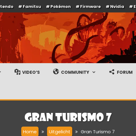
ntendo
Famitsu
Pokémon
Firmware
Nvidia
e en gameplay streams
VIDEO’S
COMMUNITY
FORUM
Gran Turismo 7
Home
Uitgelicht
Gran Turismo 7