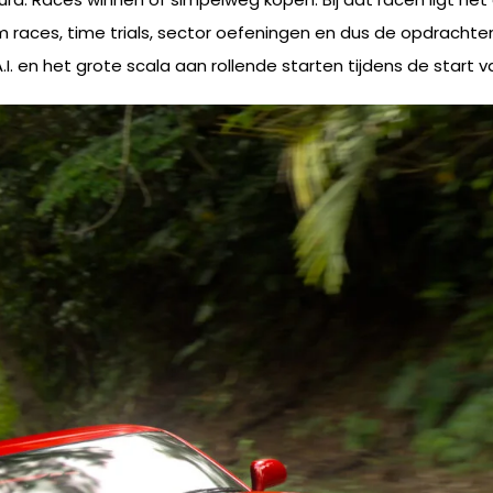
 races, time trials, sector oefeningen en dus de opdrachten 
. en het grote scala aan rollende starten tijdens de start v