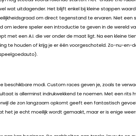
el wat uitdagender. Het blijft enkel bij kleine stappen waard
oeilijkheidsgraad om direct tegenstand te ervaren. Niet een
d om iedere speler een introductie te geven in de wereld v
pt met een A.I. die ver onder de maat ligt. Na een kleine tie
ng te houden of krijg je er één voorgeschoteld. Zo-nu-en-da
n speelgoedauto).
verige beschikbare modi. Custom races geven je, zoals te ver
aat is allerminst indrukwekkend te noemen. Met een rits hy
erwijl de zon langzaam opkomt geeft een fantastisch gevoel
dat het je echt moeilijk wordt gemaakt, maar er is enige wee