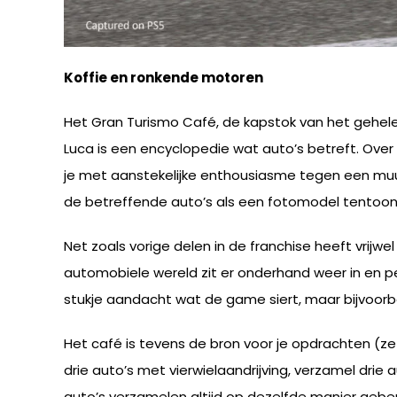
Koffie en ronkende motoren
Het Gran Turismo Café, de kapstok van het gehele 
Luca is een encyclopedie wat auto’s betreft. Over ie
je met aanstekelijke enthousiasme tegen een muur
de betreffende auto’s als een fotomodel tentoon 
Net zoals vorige delen in de franchise heeft vrijw
automobiele wereld zit er onderhand weer in en pe
stukje aandacht wat de game siert, maar bijvoorbe
Het café is tevens de bron voor je opdrachten (
drie auto’s met vierwielaandrijving, verzamel drie a
auto’s verzamelen altijd op dezelfde manier gebeu