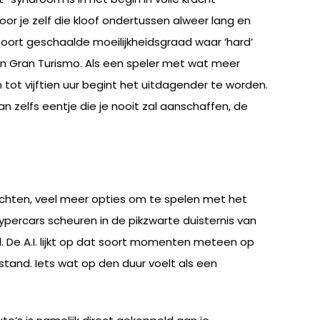
oor je zelf die kloof ondertussen alweer lang en
 soort geschaalde moeilijkheidsgraad waar ‘hard’
an Gran Turismo. Als een speler met wat meer
n tot vijftien uur begint het uitdagender te worden.
n zelfs eentje die je nooit zal aanschaffen, de
wachten, veel meer opties om te spelen met het
percars scheuren in de pikzwarte duisternis van
. De A.I. lijkt op dat soort momenten meteen op
rstand. Iets wat op den duur voelt als een