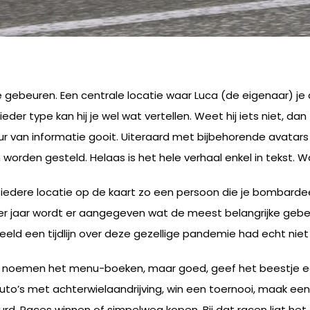
gebeuren. Een centrale locatie waar Luca (de eigenaar) je a
der type kan hij je wel wat vertellen. Weet hij iets niet, dan
 van informatie gooit. Uiteraard met bijbehorende avatars 
worden gesteld. Helaas is het hele verhaal enkel in tekst. 
el iedere locatie op de kaart zo een persoon die je bombard
r jaar wordt er aangegeven wat de meest belangrijke gebeur
eld een tijdlijn over deze gezellige pandemie had echt nie
ze noemen het menu-boeken, maar goed, geef het beestje e
uto’s met achterwielaandrijving, win een toernooi, maak een liv
rd. Races winnen of simpelweg kopen. Bij dat racen ligt he