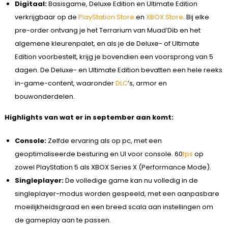
Digitaal:
Basisgame, Deluxe Edition en Ultimate Edition
verkrijgbaar op de
PlayStation Store
en
XBOX Store
. Bij elke
pre-order ontvang je het Terrarium van Muad’Dib en het
algemene kleurenpalet, en als je de Deluxe- of Ultimate
Edition voorbestelt, krijg je bovendien een voorsprong van 5
dagen. De Deluxe- en Ultimate Edition bevatten een hele reeks
in-game-content, waaronder
DLC
’s, armor en
bouwonderdelen.
Highlights van wat er in september aan komt:
Console:
Zelfde ervaring als op pc, met een
geoptimaliseerde besturing en UI voor console. 60
fps
op
zowel PlayStation 5 als XBOX Series X (Performance Mode).
Singleplayer:
De volledige game kan nu volledig in de
singleplayer-modus worden gespeeld, met een aanpasbare
moeilijkheidsgraad en een breed scala aan instellingen om
de gameplay aan te passen.