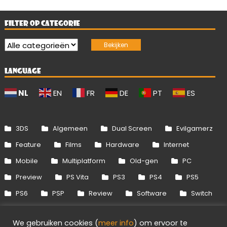
FILTER OP CATEGORIE
LANGUAGE
NL
EN
FR
DE
PT
ES
3DS
Algemeen
Dual Screen
Evilgamerz
Feature
Films
Hardware
Internet
Mobile
Multiplatform
Old-gen
PC
Preview
PS Vita
PS3
PS4
PS5
PS6
PSP
Review
Software
Switch
Switch 2
Uitgelicht
Wii
Wii U
We gebruiken cookies (
meer info
) om ervoor te
Xbox 360
Xbox One
Xbox Series