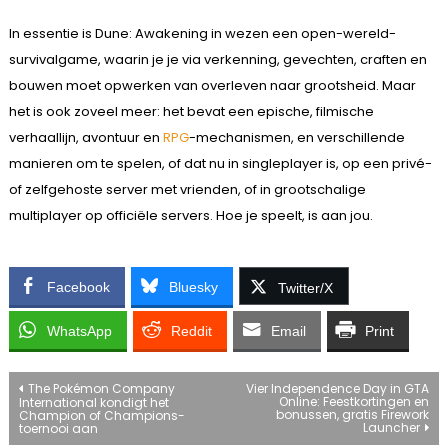
In essentie is Dune: Awakening in wezen een open-wereld-
survivalgame, waarin je je via verkenning, gevechten, craften en
bouwen moet opwerken van overleven naar grootsheid. Maar
het is ook zoveel meer: het bevat een epische, filmische
verhaallijn, avontuur en
RPG
-mechanismen, en verschillende
manieren om te spelen, of dat nu in singleplayer is, op een privé-
of zelfgehoste server met vrienden, of in grootschalige
multiplayer op officiële servers. Hoe je speelt, is aan jou.
Facebook
Bluesky
Twitter/X
WhatsApp
Reddit
Email
Print
Bericht
The Pokémon Company
Vier Independence Day in GTA
Online: Feestkortingen en
International kondigt het
bonussen, gratis Firework
Champion of Champions-
navigatie
Launcher
toernooi aan