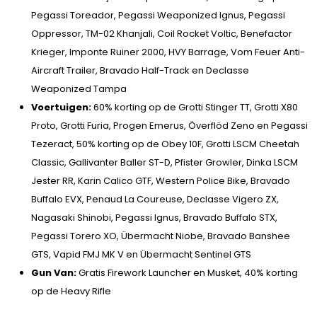
Pegassi Toreador, Pegassi Weaponized Ignus, Pegassi
Oppressor, TM-02 Khanjali, Coil Rocket Voltic, Benefactor
Krieger, Imponte Ruiner 2000, HVY Barrage, Vom Feuer Anti-
Aircraft Trailer, Bravado Half-Track en Declasse
Weaponized Tampa
Voertuigen:
60% korting op de Grotti Stinger TT, Grotti X80
Proto, Grotti Furia, Progen Emerus, Överflöd Zeno en Pegassi
Tezeract, 50% korting op de Obey 10F, Grotti LSCM Cheetah
Classic, Gallivanter Baller ST-D, Pfister Growler, Dinka LSCM
Jester RR, Karin Calico GTF, Western Police Bike, Bravado
Buffalo EVX, Penaud La Coureuse, Declasse Vigero ZX,
Nagasaki Shinobi, Pegassi Ignus, Bravado Buffalo STX,
Pegassi Torero XO, Übermacht Niobe, Bravado Banshee
GTS, Vapid FMJ MK V en Übermacht Sentinel GTS
Gun Van:
Gratis Firework Launcher en Musket, 40% korting
op de Heavy Rifle