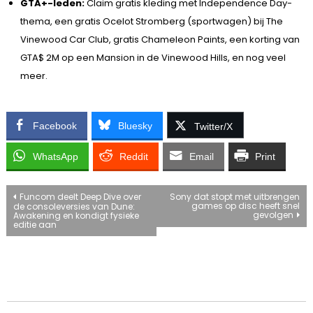
GTA+-leden:
Claim gratis kleding met Independence Day-
thema, een gratis Ocelot Stromberg (sportwagen) bij The
Vinewood Car Club, gratis Chameleon Paints, een korting van
GTA$ 2M op een Mansion in de Vinewood Hills, en nog veel
meer.
Facebook
Bluesky
Twitter/X
WhatsApp
Reddit
Email
Print
Bericht
Funcom deelt Deep Dive over
Sony dat stopt met uitbrengen
games op disc heeft snel
de consoleversies van Dune:
gevolgen
Awakening en kondigt fysieke
navigatie
editie aan