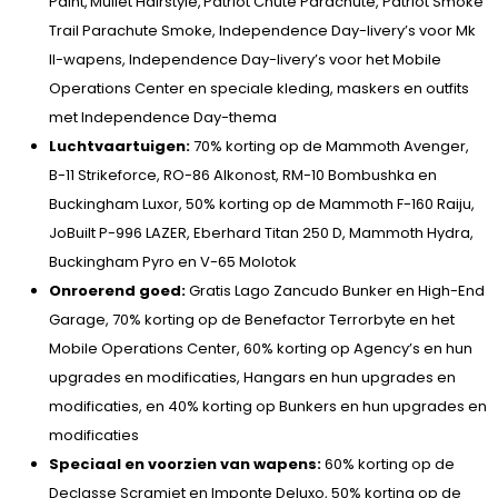
Paint, Mullet Hairstyle, Patriot Chute Parachute, Patriot Smoke
Trail Parachute Smoke, Independence Day-livery’s voor Mk
II-wapens, Independence Day-livery’s voor het Mobile
Operations Center en speciale kleding, maskers en outfits
met Independence Day-thema
Luchtvaartuigen:
70% korting op de Mammoth Avenger,
B-11 Strikeforce, RO-86 Alkonost, RM-10 Bombushka en
Buckingham Luxor, 50% korting op de Mammoth F-160 Raiju,
JoBuilt P-996 LAZER, Eberhard Titan 250 D, Mammoth Hydra,
Buckingham Pyro en V-65 Molotok
Onroerend goed:
Gratis Lago Zancudo Bunker en High-End
Garage, 70% korting op de Benefactor Terrorbyte en het
Mobile Operations Center, 60% korting op Agency’s en hun
upgrades en modificaties, Hangars en hun upgrades en
modificaties, en 40% korting op Bunkers en hun upgrades en
modificaties
Speciaal en voorzien van wapens:
60% korting op de
Declasse Scramjet en Imponte Deluxo, 50% korting op de