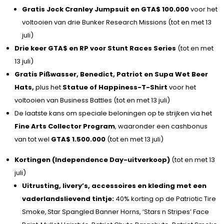
Gratis Jock Cranley Jumpsuit en GTA$ 100.000
voor het
voltooien van drie Bunker Research Missions (tot en met 13
juli)
Drie keer GTA$ en RP voor Stunt Races Series
(tot en met
13 juli)
Gratis Pißwasser, Benedict, Patriot en Supa Wet Beer
Hats,
plus het
Statue of Happiness-T-Shirt
voor het
voltooien van Business Battles (tot en met 13 juli)
De laatste kans om speciale beloningen op te strijken via het
Fine Arts Collector Program
, waaronder een cashbonus
van tot wel
GTA$ 1.500.000
(tot en met 13 juli)
Kortingen (Independence Day-uitverkoop)
(tot en met 13
juli)
Uitrusting, livery’s, accessoires en kleding met een
vaderlandslievend tintje:
40% korting op de Patriotic Tire
Smoke, Star Spangled Banner Horns, ‘Stars n Stripes’ Face