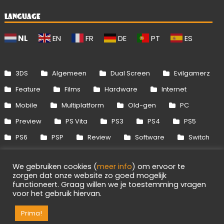
LANGUAGE
NL
EN
FR
DE
PT
ES
3DS
Algemeen
Dual Screen
Evilgamerz
Feature
Films
Hardware
Internet
Mobile
Multiplatform
Old-gen
PC
Preview
PS Vita
PS3
PS4
PS5
PS6
PSP
Review
Software
Switch
Switch 2
Uitgelicht
Wii
Wii U
We gebruiken cookies (
meer info
) om ervoor te
Xbox 360
Xbox One
Xbox Series
zorgen dat onze website zo goed mogelijk
functioneert. Graag willen we je toestemming vragen
voor het gebruik hiervan.
Info
Disclaimer
Cookies
Adverteren
Prima!
RSS/API
Games
OpenCritic
Evilgamerz 2026 - Alle rechten voorbehouden.