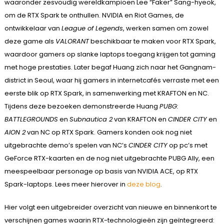
waaronder zesvoudig wereldkampioen Lee “Faker” Sang-hyeok,
om de RTX Spark te onthullen. NVIDIA en Riot Games, de
ontwikkelaar van
League of Legends
, werken samen om zowel
deze game als
VALORANT
beschikbaar te maken voor RTX Spark,
waardoor gamers op slanke laptops toegang krijgen tot gaming
met hoge prestaties. Later begaf Huang zich naar het Gangnam-
district in Seoul, waar hij gamers in internetcafés verraste met een
eerste blik op RTX Spark, in samenwerking met KRAFTON en NC.
Tijdens deze bezoeken demonstreerde Huang
PUBG:
BATTLEGROUNDS
en
Subnautica 2
van KRAFTON en
CINDER CITY
en
AION 2
van NC op RTX Spark. Gamers konden ook nog niet
uitgebrachte demo’s spelen van NC’s
CINDER CITY
op pc’s met
GeForce RTX-kaarten en de nog niet uitgebrachte PUBG Ally, een
meespeelbaar personage op basis van NVIDIA ACE, op RTX
Spark-laptops. Lees meer hierover in
deze blog
.
Hier volgt een uitgebreider overzicht van nieuwe en binnenkort te
verschijnen games waarin RTX-technologieën zijn geïntegreerd: