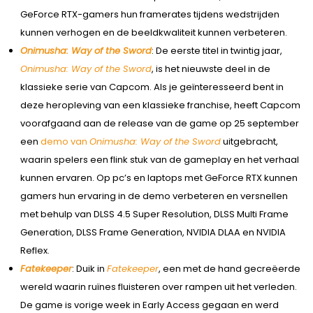
GeForce RTX-gamers hun framerates tijdens wedstrijden
kunnen verhogen en de beeldkwaliteit kunnen verbeteren.
Onimusha: Way of the Sword
: De eerste titel in twintig jaar,
Onimusha: Way of the Sword
, is het nieuwste deel in de
klassieke serie van Capcom. Als je geïnteresseerd bent in
deze heropleving van een klassieke franchise, heeft Capcom
voorafgaand aan de release van de game op 25 september
een
demo van
Onimusha: Way of the Sword
uitgebracht,
waarin spelers een flink stuk van de gameplay en het verhaal
kunnen ervaren. Op pc’s en laptops met GeForce RTX kunnen
gamers hun ervaring in de demo verbeteren en versnellen
met behulp van DLSS 4.5 Super Resolution, DLSS Multi Frame
Generation, DLSS Frame Generation, NVIDIA DLAA en NVIDIA
Reflex.
Fatekeeper
: Duik in
Fatekeeper
, een met de hand gecreëerde
wereld waarin ruïnes fluisteren over rampen uit het verleden.
De game is vorige week in Early Access gegaan en werd