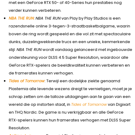
met een GeForce RTX 50- of 40-Series hun prestaties nog
verder kunnen verbeteren.
NBA THE RUN
:
NBA THE RUN
van Play by Play Studios is een
razendsnelle online 3-tegen-3-straatbasketbalgame, waarin
boven de ring wordt gespeeld en die vol zit met spectaculaire
dunks, duizelingwekkende trucs en een unieke, kenmerkende
stijl.
NBA THE RUN
wordt vandaag gelanceerd met ingebouwde
ondersteuning voor DLSS 4.5 Super Resolution, waardoor alle
GeForce RTX-spelers de beeldkwaliteit kunnen verbeteren en
de framerates kunnen verhogen.
Tides of Tomorrow
: Terwijl een dodelijke ziekte genaamd
Plastemia alle levende wezens dreigt te vernietigen, moet je je
schrap zetten om de talloze uitdagingen aan te gaan van een
wereld die op instorten staat, in
Tides of Tomorrow
van Digixart
en THQ Nordic. De game is nu verkrijgbaar en alle GeForce
RTX-spelers kunnen hun framerates verhogen met DLSS Super
Resolution.