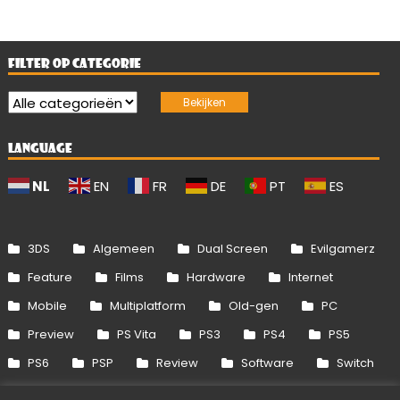
FILTER OP CATEGORIE
LANGUAGE
NL
EN
FR
DE
PT
ES
3DS
Algemeen
Dual Screen
Evilgamerz
Feature
Films
Hardware
Internet
Mobile
Multiplatform
Old-gen
PC
Preview
PS Vita
PS3
PS4
PS5
PS6
PSP
Review
Software
Switch
Switch 2
Uitgelicht
Wii
Wii U