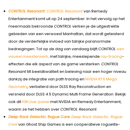
CONTROL Resonant
:
CONTROL Resonant
van Remedy
Entertainment komt uit op 24 september. In het vervolg op het
meermaals bekroonde
CONTROL
verken je de uitgestrekte
gebieden van een verwoest Manhattan, dat wordt geteisterd
door de verderfelijke invloed van talrijke paranormale
bedreigingen. Tot op de dag van vandaag blijft
CONTROL
een
visueel meesterwerk,
met talrijke, meeslepende
ray-tracing
-
effecten die elk aspect van de game versterken.
CONTROL
Resonant
tilt beeldkwaliteit en beleving naar een hoger niveau
dankzij de integratie van path tracing en
NVIDIA RTX Mega
Geometry
, verbeterd door DLSS Ray Reconstruction en
versneld door DLSS 4.5 Dynamic Multi Frame Generation. Bekijk
ook dit
IGN Live-panel
met NVIDIA en Remedy Entertainment,
waarin ze het hebben over
CONTROL Resonant
.
Deep Rock Galactic: Rogue Core
:
Deep Rock Galactic: Rogue
Core
van Ghost Ship Games is een coöperatieve roguelite-