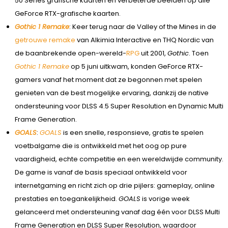
50 Series grafische kaarten en verbeterde beelden op alle
GeForce RTX-grafische kaarten.
Gothic 1 Remake
: Keer terug naar de Valley of the Mines in de
getrouwe remake
van Alkimia Interactive en THQ Nordic van
de baanbrekende open-wereld-
RPG
uit 2001,
Gothic
. Toen
Gothic 1 Remake
op 5 juni uitkwam, konden GeForce RTX-
gamers vanaf het moment dat ze begonnen met spelen
genieten van de best mogelijke ervaring, dankzij de native
ondersteuning voor DLSS 4.5 Super Resolution en Dynamic Multi
Frame Generation.
GOALS
:
GOALS
is een snelle, responsieve, gratis te spelen
voetbalgame die is ontwikkeld met het oog op pure
vaardigheid, echte competitie en een wereldwijde community.
De game is vanaf de basis speciaal ontwikkeld voor
internetgaming en richt zich op drie pijlers: gameplay, online
prestaties en toegankelijkheid.
GOALS
is vorige week
gelanceerd met ondersteuning vanaf dag één voor DLSS Multi
Frame Generation en DLSS Super Resolution, waardoor