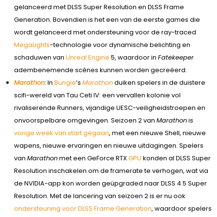
gelanceerd met DLSS Super Resolution en DLSS Frame
Generation. Bovendien is het een van de eerste games die
wordt gelanceerd met ondersteuning voor de ray-traced
MegaLights
-technologie voor dynamische belichting en
schaduwen van
Unreal Engine
5, waardoor in
Fatekeeper
adembenemende scènes kunnen worden gecreëerd.
Marathon
: In
Bungie
’s
Marathon
duiken spelers in de duistere
scifi-wereld van Tau Ceti IV: een vervallen kolonie vol
rivaliserende Runners, vijandige UESC-veiligheidstroepen en
onvoorspelbare omgevingen. Seizoen 2 van
Marathon
is
vorige week van start gegaan
, met een nieuwe Shell, nieuwe
wapens, nieuwe ervaringen en nieuwe uitdagingen. Spelers
van
Marathon
met een GeForce RTX
GPU
konden al DLSS Super
Resolution inschakelen om de framerate te verhogen, wat via
de NVIDIA-app kon worden geüpgraded naar DLSS 4.5 Super
Resolution. Met de lancering van seizoen 2 is er nu ook
ondersteuning voor DLSS Frame Generation
, waardoor spelers