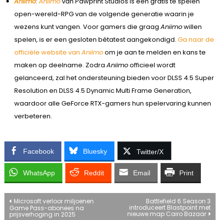
Aniimo
:
Aniimo
van Pawprint Studios is een gratis te spelen
open-wereld-RPG van de volgende generatie waarin je
wezens kunt vangen. Voor gamers die graag
Aniimo
willen
spelen, is er een gesloten bètatest aangekondigd.
Ga naar de
officiële website van
Aniimo
om je aan te melden en kans te
maken op deelname. Zodra
Aniimo
officieel wordt
gelanceerd, zal het ondersteuning bieden voor DLSS 4.5 Super
Resolution en DLSS 4.5 Dynamic Multi Frame Generation,
waardoor alle GeForce RTX-gamers hun spelervaring kunnen
verbeteren.
Facebook
Bluesky
Twitter/X
WhatsApp
Reddit
Email
Print
Bericht
Microsoft verloor miljoenen
Battlefield 6 Season 3
introduceert Blastpoint met
Game Pass-abonees na
nieuwe map Cairo Bazaar
prijsverhoging in 2025