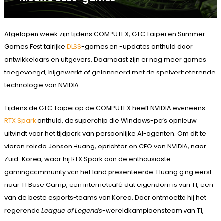
Afgelopen week zijn tijdens COMPUTEX, GTC Taipei en Summer
Games Fest talrijke
DLSS
-games en -updates onthuld door
ontwikkelaars en uitgevers. Daarnaast zijn er nog meer games
toegevoegd, bijgewerkt of gelanceerd met de spelverbeterende
technologie van NVIDIA.
Tijdens de GTC Taipei op de COMPUTEX heeft NVIDIA eveneens
RTX Spark
onthuld, de superchip die Windows-pc’s opnieuw
uitvindt voor het tijdperk van persoonlijke AI-agenten. Om dit te
vieren reisde Jensen Huang, oprichter en CEO van NVIDIA, naar
Zuid-Korea, waar hij RTX Spark aan de enthousiaste
gamingcommunity van het land presenteerde. Huang ging eerst
naar T1 Base Camp, een internetcafé dat eigendom is van T1, een
van de beste esports-teams van Korea. Daar ontmoette hij het
regerende
League of Legends
-wereldkampioensteam van T1,