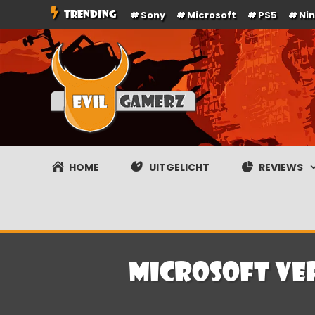
Ga
TRENDING
Sony
Microsoft
PS5
Ni
naar
de
inhoud
Evilgamerz
Het meest interessante game nieuws, reviews, coverag
HOME
UITGELICHT
REVIEWS
Microsoft ver