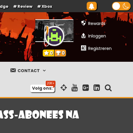
Edge
Review
Xbox
Rewards
Inloggen
Registreren
0
0
CONTACT
Volg ons:
ass-abonees na