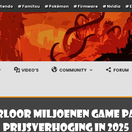
ntendo
Famitsu
Pokémon
Firmware
Nvidia
e en gameplay streams
VIDEO’S
COMMUNITY
FORUM
loor miljoenen Game P
prijsverhoging in 2025