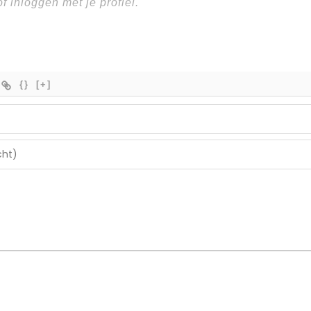
{}
[+]