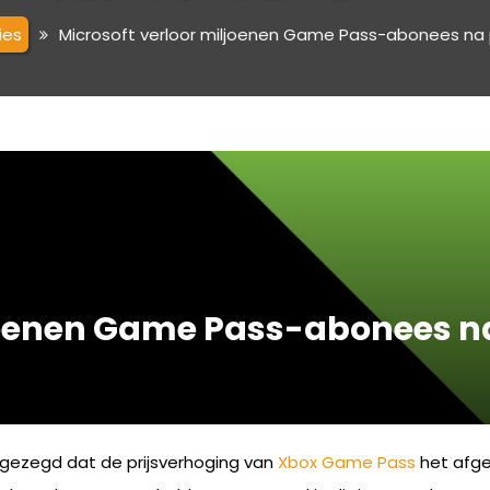
ies
Microsoft verloor miljoenen Game Pass-abonees na p
joenen Game Pass-abonees na
ft gezegd dat de prijsverhoging van
Xbox Game Pass
het afgel