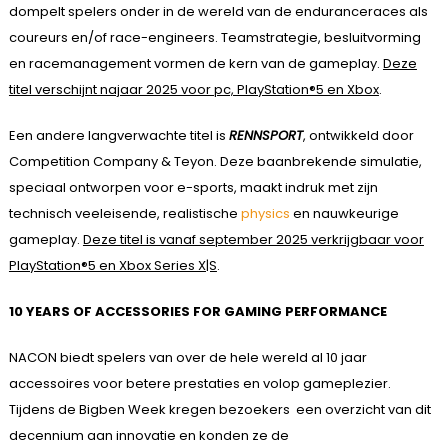
dompelt spelers onder in de wereld van de enduranceraces als
coureurs en/of race-engineers. Teamstrategie, besluitvorming
en racemanagement vormen de kern van de gameplay.
Deze
titel verschijnt najaar 2025 voor pc, PlayStation®5 en Xbox
.
Een andere langverwachte titel is
RENNSPORT
, ontwikkeld door
Competition Company & Teyon. Deze baanbrekende simulatie,
speciaal ontworpen voor e-sports, maakt indruk met zijn
technisch veeleisende, realistische
physics
en nauwkeurige
gameplay.
Deze titel is vanaf september 2025 verkrijgbaar voor
PlayStation®5 en Xbox Series X|S
.
10 YEARS OF ACCESSORIES FOR GAMING PERFORMANCE
NACON biedt spelers van over de hele wereld al 10 jaar
accessoires voor betere prestaties en volop gameplezier.
Tijdens de Bigben Week kregen bezoekers een overzicht van dit
decennium aan innovatie en konden ze de