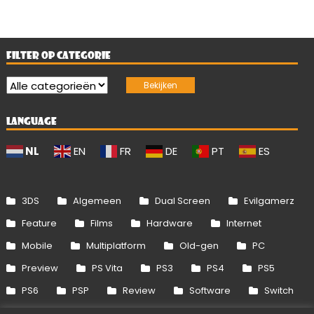
FILTER OP CATEGORIE
LANGUAGE
NL
EN
FR
DE
PT
ES
3DS
Algemeen
Dual Screen
Evilgamerz
Feature
Films
Hardware
Internet
Mobile
Multiplatform
Old-gen
PC
Preview
PS Vita
PS3
PS4
PS5
PS6
PSP
Review
Software
Switch
Switch 2
Uitgelicht
Wii
Wii U