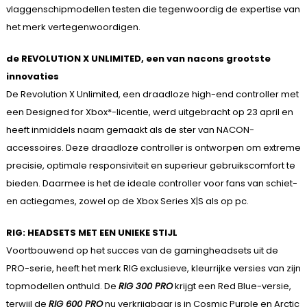
vlaggenschipmodellen testen die tegenwoordig de expertise van
het merk vertegenwoordigen.
de REVOLUTION X UNLIMITED, een van nacons grootste
innovaties
De Revolution X Unlimited, een draadloze high-end controller met
een Designed for Xbox*-licentie, werd uitgebracht op 23 april en
heeft inmiddels naam gemaakt als de ster van NACON-
accessoires. Deze draadloze controller is ontworpen om extreme
precisie, optimale responsiviteit en superieur gebruikscomfort te
bieden. Daarmee is het de ideale controller voor fans van schiet-
en actiegames, zowel op de Xbox Series X|S als op pc.
RIG: HEADSETS MET EEN UNIEKE STIJL
Voortbouwend op het succes van de gamingheadsets uit de
PRO-serie, heeft het merk RIG exclusieve, kleurrijke versies van zijn
topmodellen onthuld. De
RIG 300 PRO
krijgt een Red Blue-versie,
terwijl de
RIG 600 PRO
nu verkrijgbaar is in Cosmic Purple en Arctic