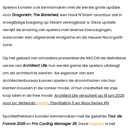
Spelers konden ook kennismaken met de eerste grote update
voor
Dragonkin: The Banished
, een Hack’N’Slash-avontuur dat in
vroegtijdige toegang op Steam verkrijgbaar is. Deze update
verrijkt de ervaring van spelers met diverse toevoegingen,
waaronder een uitgebreide endgame en de nieuwe Nurorgartt-
zone.
Op het gebied van simulaties presenteerde NACON de definitieve
versie van
Architect Life
, hun eerste game die spelers uitdaagt
om als architect te werken. Als eigenaar van een
architectenbureau kunnen spelers de droomhuizen van hun
klanten bouwen in de career mode, of hun creativiteit de vrije
loop laten in de free mode.
Architect Life verschijnt op 19 juni 2025
voor pc, Nintendo
Switch
, PlayStation 5 en Xbox Series X|S
.
Sportliefhebbers konden kennismaken met de geliefde
Tour de
France 2025
en
Pro Cycling Manager 25.
Deze
toppers
in het