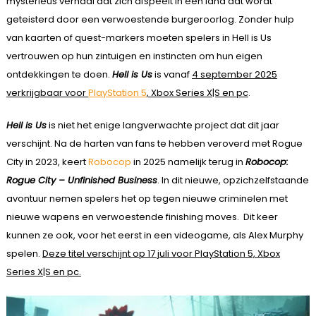
mysterieus verhaal dat zich afspeelt in een land dat wordt
geteisterd door een verwoestende burgeroorlog. Zonder hulp
van kaarten of quest-markers moeten spelers in Hell is Us
vertrouwen op hun zintuigen en instincten om hun eigen
ontdekkingen te doen.
Hell is Us
is vanaf
4 september 2025
verkrijgbaar voor
PlayStation 5
, Xbox Series X|S en pc
.
Hell is Us
is niet het enige langverwachte project dat dit jaar
verschijnt. Na de harten van fans te hebben veroverd met Rogue
City in 2023, keert
Robocop
in 2025 namelijk terug in
Robocop:
Rogue City – Unfinished Business
. In dit nieuwe, opzichzelfstaande
avontuur nemen spelers het op tegen nieuwe criminelen met
nieuwe wapens en verwoestende finishing moves. Dit keer
kunnen ze ook, voor het eerst in een videogame, als Alex Murphy
spelen.
Deze titel verschijnt op 17 juli voor PlayStation 5, Xbox
Series X|S en pc.