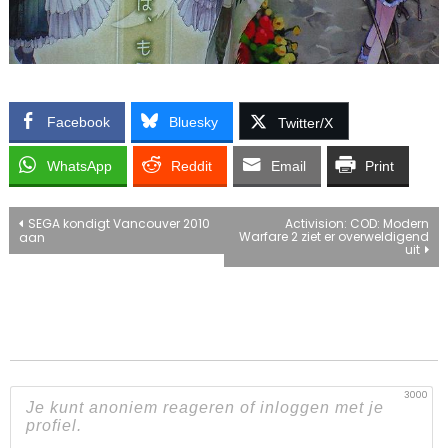
Facebook
Bluesky
Twitter/X
WhatsApp
Reddit
Email
Print
Bericht
SEGA kondigt Vancouver 2010
Activision: COD: Modern
Warfare 2 ziet er overweldigend
aan
uit
navigatie
3000