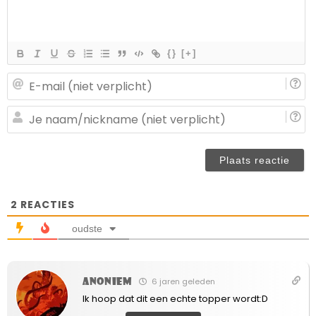
{}
[+]
E-
ma
(n
J
ve
n
(n
ve
2
REACTIES
oudste
Anoniem
6 jaren geleden
Ik hoop dat dit een echte topper wordt:D