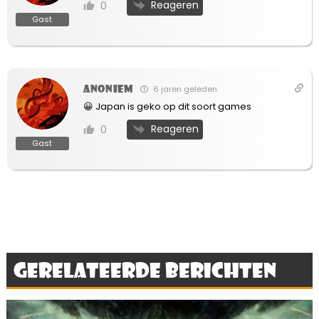
Reageren
0
Gast
Anoniem
6 jaren geleden
😀 Japan is geko op dit soort games
Reageren
0
Gast
Gerelateerde berichten