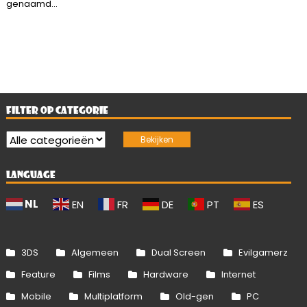
genaamd...
FILTER OP CATEGORIE
LANGUAGE
NL
EN
FR
DE
PT
ES
3DS
Algemeen
Dual Screen
Evilgamerz
Feature
Films
Hardware
Internet
Mobile
Multiplatform
Old-gen
PC