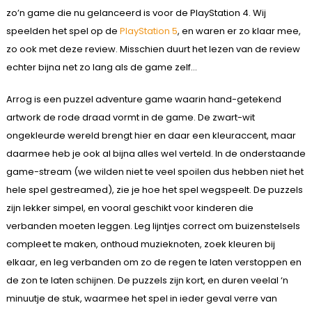
zo’n game die nu gelanceerd is voor de PlayStation 4. Wij
speelden het spel op de
PlayStation 5
, en waren er zo klaar mee,
zo ook met deze review. Misschien duurt het lezen van de review
echter bijna net zo lang als de game zelf…
Arrog is een puzzel adventure game waarin hand-getekend
artwork de rode draad vormt in de game. De zwart-wit
ongekleurde wereld brengt hier en daar een kleuraccent, maar
daarmee heb je ook al bijna alles wel verteld. In de onderstaande
game-stream (we wilden niet te veel spoilen dus hebben niet het
hele spel gestreamed), zie je hoe het spel wegspeelt. De puzzels
zijn lekker simpel, en vooral geschikt voor kinderen die
verbanden moeten leggen. Leg lijntjes correct om buizenstelsels
compleet te maken, onthoud muzieknoten, zoek kleuren bij
elkaar, en leg verbanden om zo de regen te laten verstoppen en
de zon te laten schijnen. De puzzels zijn kort, en duren veelal ‘n
minuutje de stuk, waarmee het spel in ieder geval verre van