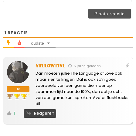
ve
n
(n
ve
1
REACTIE
oudste
Yellow13NL
5 jaren geleden
Dan moeten jullie The Language of Love ook
maar zien te krijgen. Dat is ook zo’n goed
voorbeeld van een game die meer op
Lid
spammen lijkt naar de 100%, dan dat je echt
van een game kunt spreken. Avatar flashbacks
dit.
Reageren
1