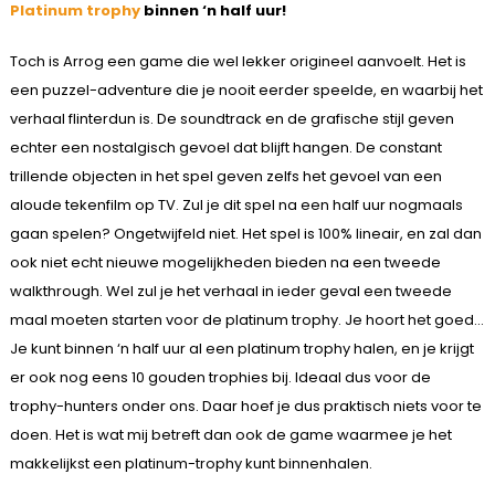
Platinum trophy
binnen ‘n half uur!
Toch is Arrog een game die wel lekker origineel aanvoelt. Het is
een puzzel-adventure die je nooit eerder speelde, en waarbij het
verhaal flinterdun is. De soundtrack en de grafische stijl geven
echter een nostalgisch gevoel dat blijft hangen. De constant
trillende objecten in het spel geven zelfs het gevoel van een
aloude tekenfilm op TV. Zul je dit spel na een half uur nogmaals
gaan spelen? Ongetwijfeld niet. Het spel is 100% lineair, en zal dan
ook niet echt nieuwe mogelijkheden bieden na een tweede
walkthrough. Wel zul je het verhaal in ieder geval een tweede
maal moeten starten voor de platinum trophy. Je hoort het goed…
Je kunt binnen ‘n half uur al een platinum trophy halen, en je krijgt
er ook nog eens 10 gouden trophies bij. Ideaal dus voor de
trophy-hunters onder ons. Daar hoef je dus praktisch niets voor te
doen. Het is wat mij betreft dan ook de game waarmee je het
makkelijkst een platinum-trophy kunt binnenhalen.