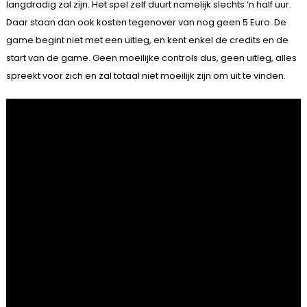
langdradig zal zijn. Het spel zelf duurt namelijk slechts ‘n half uur.
Daar staan dan ook kosten tegenover van nog geen 5 Euro. De
game begint niet met een uitleg, en kent enkel de credits en de
start van de game. Geen moeilijke controls dus, geen uitleg, alles
spreekt voor zich en zal totaal niet moeilijk zijn om uit te vinden.