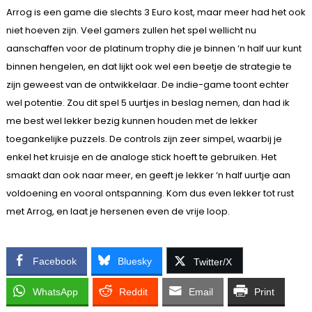
Arrog is een game die slechts 3 Euro kost, maar meer had het ook
niet hoeven zijn. Veel gamers zullen het spel wellicht nu
aanschaffen voor de platinum trophy die je binnen ‘n half uur kunt
binnen hengelen, en dat lijkt ook wel een beetje de strategie te
zijn geweest van de ontwikkelaar. De indie-game toont echter
wel potentie. Zou dit spel 5 uurtjes in beslag nemen, dan had ik
me best wel lekker bezig kunnen houden met de lekker
toegankelijke puzzels. De controls zijn zeer simpel, waarbij je
enkel het kruisje en de analoge stick hoeft te gebruiken. Het
smaakt dan ook naar meer, en geeft je lekker ‘n half uurtje aan
voldoening en vooral ontspanning. Kom dus even lekker tot rust
met Arrog, en laat je hersenen even de vrije loop.
Facebook
Bluesky
Twitter/X
WhatsApp
Reddit
Email
Print