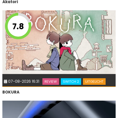
Akatori
7.8
07-08-2026 16:31
REVIEW
SWITCH 2
UITGELICHT
BOKURA