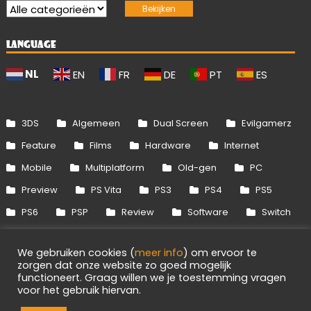
LANGUAGE
NL
EN
FR
DE
PT
ES
3DS
Algemeen
Dual Screen
Evilgamerz
Feature
Films
Hardware
Internet
Mobile
Multiplatform
Old-gen
PC
Preview
PS Vita
PS3
PS4
PS5
PS6
PSP
Review
Software
Switch
Switch 2
Uitgelicht
Wii
Wii U
We gebruiken cookies (
meer info
) om ervoor te
Xbox 360
Xbox One
Xbox Series
zorgen dat onze website zo goed mogelijk
functioneert. Graag willen we je toestemming vragen
voor het gebruik hiervan.
1
Info
Disclaimer
Cookies
Adverteren