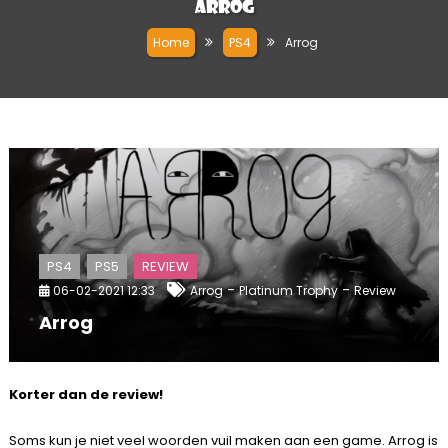
Arrog
Home
PS4
Arrog
PS4
PS5
REVIEW
-
-
06-02-2021 12:33
Arrog
Platinum Trophy
Review
Arrog
Korter dan de review!
Soms kun je niet veel woorden vuil maken aan een game. Arrog is