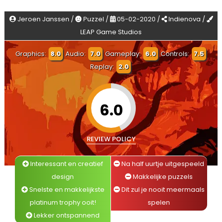
Jeroen Janssen /
Puzzel /
05-02-2020 /
Indienova /
LEAP Game Studios
Graphics:
8.0
Audio:
7.0
Gameplay:
6.0
Controls:
7.5
Replay:
2.0
6.0
REVIEW POLICY
Interessant en creatief
Na half uurtje uitgespeeld
design
Makkelijke puzzels
Snelste en makkelijkste
Dit zul je nooit meermaals
platinum trophy ooit!
spelen
Lekker ontspannend