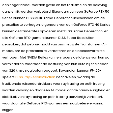
een hoger niveau werden getild en het realisme en de beleving
aanzienlijk werden verbeterd. Eigenaars van een GeForce RTX 50
Series kunnen DLSS Multi Frame Generation inschakelen om de
prestaties te verhogen, eigenaars van een GeForce RTX 40 Series
kunnen de framerates opvoeren met DLSS Frame Generation, en
alle GeForce RTX-gamers kunnen DLSS Super Resolution
gebruiken, dat gebruikmaakt van ons nieuwste Transformer-AI-
model, om de prestaties te verbeteren en de beeldkwaliteit te
verhogen. Met NVIDIA Reflex kunnen racers de latency van hun pc
verminderen, waardoor de besturing van hun auto bij snelheden
van 320 km/u nog beter reageert. Bovendien kunnen
F1® 25
-
spelers
DLSS Ray Reconstruction
inschakelen, waarbij de
traditionele ruisonderdrukkers voor ray tracing en path tracing
worden vervangen door één AI-model dat de nauwkeurigheid en
stabiliteit van ray tracing en path tracing aanzienlijk verbetert,
waardoor alle GeForce RTX-gamers een nog betere ervaring
krijgen.