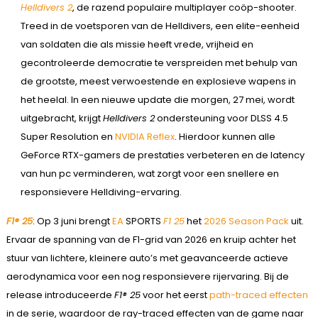
Helldivers 2
, de razend populaire multiplayer coöp-shooter.
Treed in de voetsporen van de Helldivers, een elite-eenheid
van soldaten die als missie heeft vrede, vrijheid en
gecontroleerde democratie te verspreiden met behulp van
de grootste, meest verwoestende en explosieve wapens in
het heelal. In een nieuwe update die morgen, 27 mei, wordt
uitgebracht, krijgt
Helldivers 2
ondersteuning voor DLSS 4.5
Super Resolution en
NVIDIA Reflex
. Hierdoor kunnen alle
GeForce RTX-gamers de prestaties verbeteren en de latency
van hun pc verminderen, wat zorgt voor een snellere en
responsievere Helldiving-ervaring.
F1
® 25
: Op 3 juni brengt
EA
SPORTS
F1 25
het
2026 Season Pack
uit.
Ervaar de spanning van de F1-grid van 2026 en kruip achter het
stuur van lichtere, kleinere auto’s met geavanceerde actieve
aerodynamica voor een nog responsievere rijervaring. Bij de
release introduceerde
F1® 25
voor het eerst
path-traced effecten
in de serie, waardoor de ray-traced effecten van de game naar