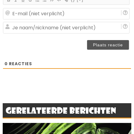
E-
ma
(n
J
ve
n
(n
ve
0
REACTIES
Gerelateerde berichten