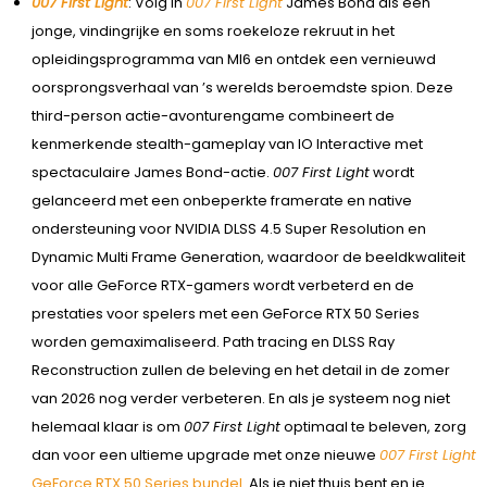
007 First Light
: Volg in
007 First Light
James Bond als een
jonge, vindingrijke en soms roekeloze rekruut in het
opleidingsprogramma van MI6 en ontdek een vernieuwd
oorsprongsverhaal van ’s werelds beroemdste spion. Deze
third-person actie-avonturengame combineert de
kenmerkende stealth-gameplay van IO Interactive met
spectaculaire James Bond-actie.
007 First Light
wordt
gelanceerd met een onbeperkte framerate en native
ondersteuning voor NVIDIA DLSS 4.5 Super Resolution en
Dynamic Multi Frame Generation, waardoor de beeldkwaliteit
voor alle GeForce RTX-gamers wordt verbeterd en de
prestaties voor spelers met een GeForce RTX 50 Series
worden gemaximaliseerd. Path tracing en DLSS Ray
Reconstruction zullen de beleving en het detail in de zomer
van 2026 nog verder verbeteren. En als je systeem nog niet
helemaal klaar is om
007 First Light
optimaal te beleven, zorg
dan voor een ultieme upgrade met onze nieuwe
007 First Light
GeForce RTX 50 Series bundel
. Als je niet thuis bent en je