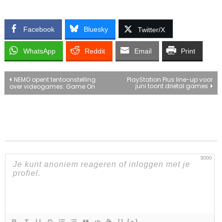
Facebook
Bluesky
Twitter/X
WhatsApp
Reddit
Email
Print
Bericht
NEMO opent tentoonstelling
PlayStation Plus line-up voor
juni toont drietal games
over videogames: Game On
navigatie
3000
{}
[+]