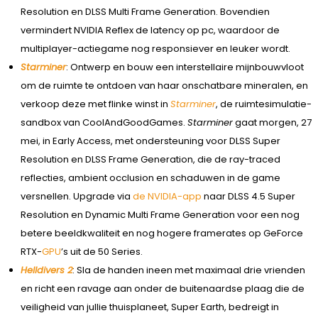
Resolution en DLSS Multi Frame Generation. Bovendien
vermindert NVIDIA Reflex de latency op pc, waardoor de
multiplayer-actiegame nog responsiever en leuker wordt.
Starminer
: Ontwerp en bouw een interstellaire mijnbouwvloot
om de ruimte te ontdoen van haar onschatbare mineralen, en
verkoop deze met flinke winst in
Starminer
, de ruimtesimulatie-
sandbox van CoolAndGoodGames.
Starminer
gaat morgen, 27
mei, in Early Access, met ondersteuning voor DLSS Super
Resolution en DLSS Frame Generation, die de ray-traced
reflecties, ambient occlusion en schaduwen in de game
versnellen. Upgrade via
de NVIDIA-app
naar DLSS 4.5 Super
Resolution en Dynamic Multi Frame Generation voor een nog
betere beeldkwaliteit en nog hogere framerates op GeForce
RTX-
GPU
’s uit de 50 Series.
Helldivers 2
: Sla de handen ineen met maximaal drie vrienden
en richt een ravage aan onder de buitenaardse plaag die de
veiligheid van jullie thuisplaneet, Super Earth, bedreigt in