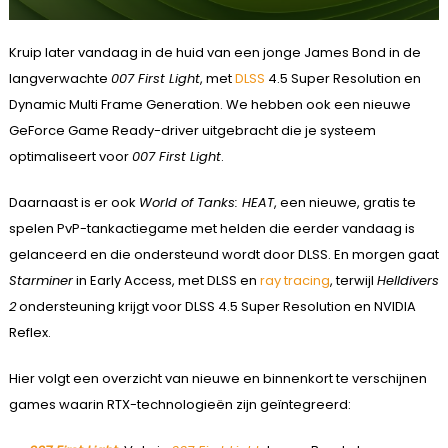
Kruip later vandaag in de huid van een jonge James Bond in de
langverwachte
007 First Light
, met
DLSS
4.5 Super Resolution en
Dynamic Multi Frame Generation. We hebben ook een nieuwe
GeForce Game Ready-driver uitgebracht die je systeem
optimaliseert voor
007 First Light
.
Daarnaast is er ook
World of Tanks: HEAT
, een nieuwe, gratis te
spelen PvP-tankactiegame met helden die eerder vandaag is
gelanceerd en die ondersteund wordt door DLSS. En morgen gaat
Starminer
in Early Access, met DLSS en
ray tracing
, terwijl
Helldivers
2
ondersteuning krijgt voor DLSS 4.5 Super Resolution en NVIDIA
Reflex.
Hier volgt een overzicht van nieuwe en binnenkort te verschijnen
games waarin RTX-technologieën zijn geïntegreerd: