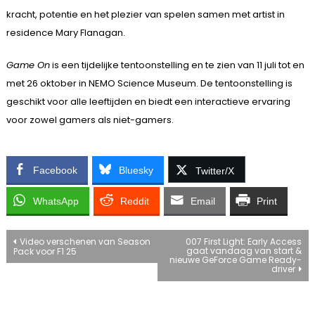
kracht, potentie en het plezier van spelen samen met artist in
residence Mary Flanagan.
Game On
is een tijdelijke tentoonstelling en te zien van 11 juli tot en
met 26 oktober in NEMO Science Museum. De tentoonstelling is
geschikt voor alle leeftijden en biedt een interactieve ervaring
voor zowel gamers als niet-gamers.
Facebook
Bluesky
Twitter/X
WhatsApp
Reddit
Email
Print
Bericht
Video verschenen van Season
007 First Light: Early Access
gaat vandaag van start &
Pack voor F1 25
nieuwe GeForce Game Ready-
navigatie
driver