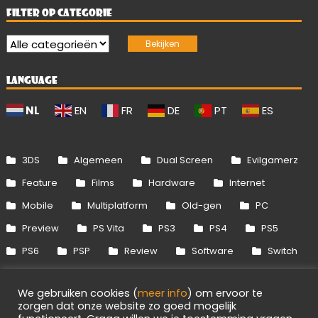
FILTER OP CATEGORIE
LANGUAGE
NL
EN
FR
DE
PT
ES
3DS
Algemeen
Dual Screen
Evilgamerz
Feature
Films
Hardware
Internet
Mobile
Multiplatform
Old-gen
PC
Preview
PS Vita
PS3
PS4
PS5
PS6
PSP
Review
Software
Switch
Switch 2
Uitgelicht
Wii
Wii U
We gebruiken cookies (
meer info
) om ervoor te
Xbox 360
Xbox One
Xbox Series
zorgen dat onze website zo goed mogelijk