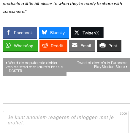
products a little bit closer to when they’re ready to share with
consumers.”
Facebook
Bluesky
Twitter/X
WhatsApp
Reddit
Email
Print
Bericht
Word de populairste dokter
Tweetal demo’s in Europese
PlayStation Store
van de stad met Laura’s Passie
– DOKTER
navigatie
3000