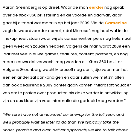
Aaron Greenberg is op dreef. Waar de man
eerder
nog sprak
over de Xbox 360 prijsstelling en de voordelen daarvan, daar
gaat hij ditmaal wat meer in op het jaar 2009. Via de
Gamezine
zegt de woordvoerder namelijk dat Microsoft nog heel wat in de
line-up heeft staan waar wij als consument en pers nog helemaal
geen weet van zouden hebben. Volgens de man wordt 2009 een
jaar met veel nieuwe games, features, content, partners, en nog
meer nieuws dat verwacht mag worden als Xbox 360 bezitter.
Volgens Greenberg wacht Microsoft nog een tijdje voor men het
een en ander zal aankondigen en daar zullen we met z’n allen
dan ook gedurende 2009 achter gaan komen. “Microsoft houdt er
van om te praten over producten als deze verder in ontwikkeling
zijn en dus klaar zijn voor informatie die gedeeld mag worden.”
“We sure have not announced our line-up for the full year, and
we’ll probably wait till later to do that. We typically take the
under-promise and over-deliver approach; we like to talk about