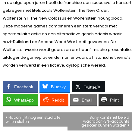
In de afgelopen jaren heeft de franchise een succesvolle herstart
gekregen met titels zoals Wolfenstein: The New Order,
Wolfenstein II: The New Colossus en Wolfenstein: Youngblood.
Deze moderne games combineren een sterk verhaal met
spectaculaire actie en een alternatieve geschiedenis waarin
nazi-Duitsland de Second World War heeft gewonnen. De
Wolfenstein-serie wordt geprezen om haar filmische presentatie,
uitdagende gameplay en de manier waarop historische thema’s
worden verwerkt in een fictieve, dystopische wereld.
Facebook
Bluesky
Twitter/X
WhatsApp
Reddit
Email
Print
Bericht
Nacon lijkt nog een studio te
Sony komt met beleid
waardoor PSN-accounts
willen sluiten
gesloten kunnen worden
navigatie