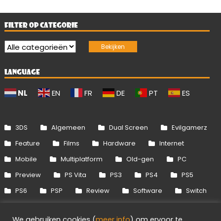
FILTER OP CATEGORIE
LANGUAGE
NL
EN
FR
DE
PT
ES
3DS
Algemeen
Dual Screen
Evilgamerz
Feature
Films
Hardware
Internet
Mobile
Multiplatform
Old-gen
PC
Preview
PS Vita
PS3
PS4
PS5
PS6
PSP
Review
Software
Switch
Switch 2
Uitgelicht
Wii
Wii U
We gebruiken cookies (
meer info
) om ervoor te