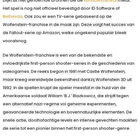
blijkt uit niet genoemde bronnen die de
Windowscentral
meldt.
Het spel is nog niet officieel bevestigd door ID Software of
Bethesda
. Ook zou er een TV-serie gebaseerd op de
Wolfenstein-franchise in de maak zijn. Deze volgt het succes van
de Fallout-serie op Amazon, welke ongekend populair bleek
vooralsnog.
De Wolfenstein-franchise is een van de bekendste en
invloedrijkste first-person shooter-series in de geschiedenis van
videogames. De reeks begon in 1981 met Castle Wolfenstein,
maar kreeg wereldwijde bekendheid dankzij Wolfenstein 3D uit
1992. In de spellen kruipt de speler meestal in de huid van de
Amerikaanse soldaat William ‘B.J.’ Blazkowicz, die strijdt tegen
een alternatief nazi-regime vol geheime experimenten,
geavanceerde technologie en bovennatuurlijke elementen. De
snelle actie, doolhofachtige levels en intense gevechten maakten
de serie tot een pionier binnen het first-person shooter-genre.