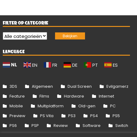
FILTER OP CATEGORIE
LANGUAGE
NL
EN
FR
DE
PT
ES
3DS
Algemeen
Dual Screen
Evilgamerz
Feature
Films
Hardware
Internet
Mobile
Multiplatform
Old-gen
PC
Preview
PS Vita
PS3
PS4
PS5
PS6
PSP
Review
Software
Switch
Switch 2
Uitgelicht
Wii
Wii U