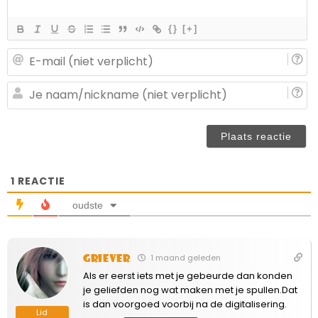
{}
[+]
E-
ma
(n
J
ve
n
(n
ve
1
REACTIE
oudste
Griever
1 maand geleden
Als er eerst iets met je gebeurde dan konden
je geliefden nog wat maken met je spullen.Dat
is dan voorgoed voorbij na de digitalisering.
Lid