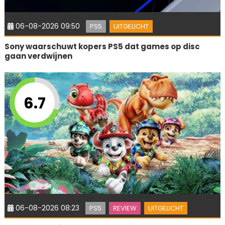
06-08-2026 09:50
PS5
UITGELICHT
Sony waarschuwt kopers PS5 dat games op disc
gaan verdwijnen
6.7
06-08-2026 08:23
PS5
REVIEW
UITGELICHT