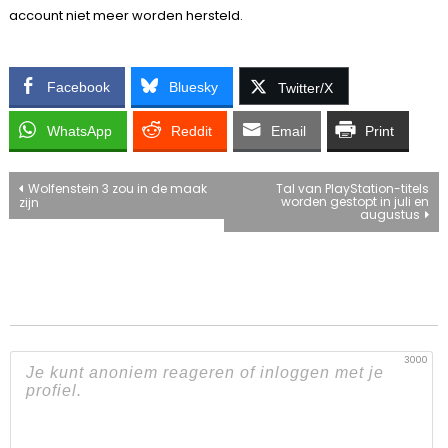
account niet meer worden hersteld.
Facebook
Bluesky
Twitter/X
WhatsApp
Reddit
Email
Print
Bericht
Wolfenstein 3 zou in de maak
Tal van PlayStation-titels
worden gestopt in juli en
zijn
augustus
navigatie
3000