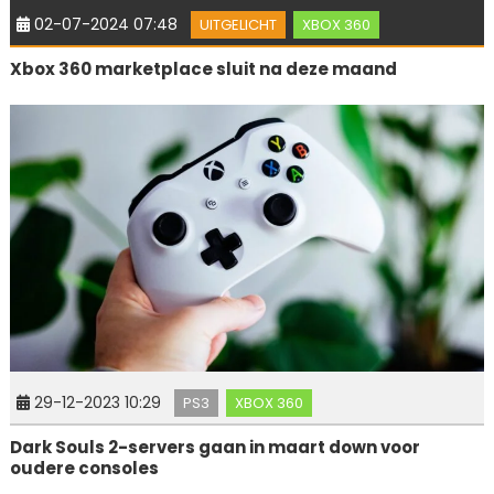
02-07-2024 07:48
UITGELICHT
XBOX 360
Xbox 360 marketplace sluit na deze maand
29-12-2023 10:29
PS3
XBOX 360
Dark Souls 2-servers gaan in maart down voor
oudere consoles