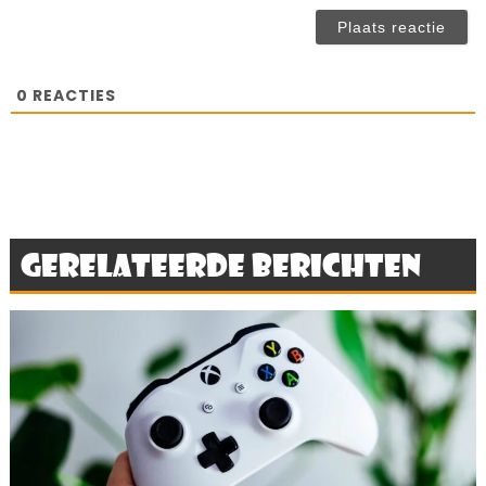
(n
ve
0
REACTIES
Gerelateerde berichten