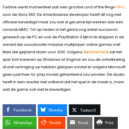
Turbine werkt momenteel aan een grootse Lord of the Rings
MMO
voor de Xbox 360. De Amerikaanse developer heeft dit nog niet
officieel bevestigd maar zou wel al geruime tijd werken aan een
console MMO. Tot op heden is het genre nog enkel succesvol
geweest op de PC en ook de PlayStation 3 lijkt in te stappen in de
wereld der succesvolle massive multiplayer online games met
titels die gepland staan voor 2010. Volgens
Destructoid
zal het
spel zich baseren op Shadows of Angmar en zou de ontwikkeling
al wat vertraging op hebben gelopen omdat er volgens Microsoft
geen juist free-to-play model gehanteerd zou worden. De studio
heeft in een reactie niet ontkend dat het spel in de maak is, maar
wist de game ook niet te bevestigen.
Facebook
Bluesky
Twitter/X
WhatsApp
Reddit
Email
Print