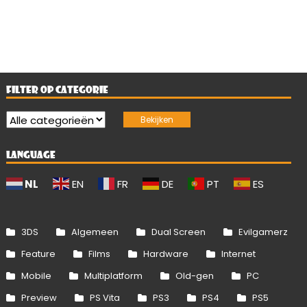
FILTER OP CATEGORIE
LANGUAGE
NL
EN
FR
DE
PT
ES
3DS
Algemeen
Dual Screen
Evilgamerz
Feature
Films
Hardware
Internet
Mobile
Multiplatform
Old-gen
PC
Preview
PS Vita
PS3
PS4
PS5