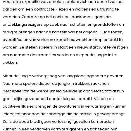
Voor elke expeditie verzamelen spelers zich aan boord van het
galjoen om een contract te kiezen en wapens en uitrusting te
verdelen. Zodra ze op het continent aankomen, gaan de
ontdekkingsreizigers op zoek naar schatten en grondstoffen om
terug te brengen naar de kapitein van het galjoen. Oude forten,
overblijfselen van verloren expedities, wachten erop ontdekt te
worden. Ze stellen spelers in staat een nieuw startpunt te vestigen
om naarmate de expedities vorderen dieper de jungle in te
trekken.
Maar de jungle verbergt nog veel angstaanjagendere gevaren.
Naarmate spelers dieper de jungle in trekken, raakt hun
perceptie van de werkelijkheid geleidelijk aangetast, totdat hun
geestelijke gezondheid een kritiek punt bereikt. Visuele en
auditieve illusies brengen de avonturiers in verwarring en kunnen
leiden tot onbedoelde sabotage die de missie in gevaar brengt.
Zelfs de dood biedt geen verlossing: gevallen kameraden
kunnen in een verdorven vorm terugkeren en zich tegen hun