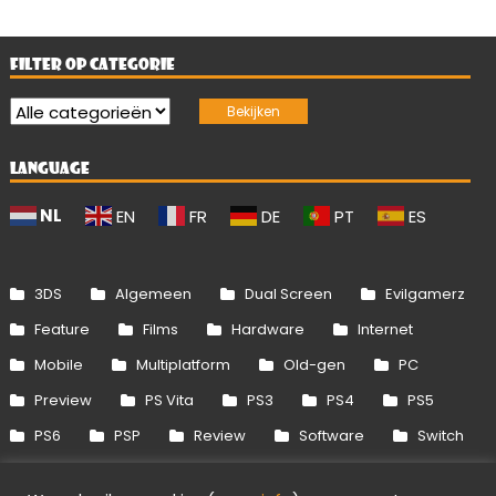
FILTER OP CATEGORIE
LANGUAGE
NL
EN
FR
DE
PT
ES
3DS
Algemeen
Dual Screen
Evilgamerz
Feature
Films
Hardware
Internet
Mobile
Multiplatform
Old-gen
PC
Preview
PS Vita
PS3
PS4
PS5
PS6
PSP
Review
Software
Switch
Switch 2
Uitgelicht
Wii
Wii U