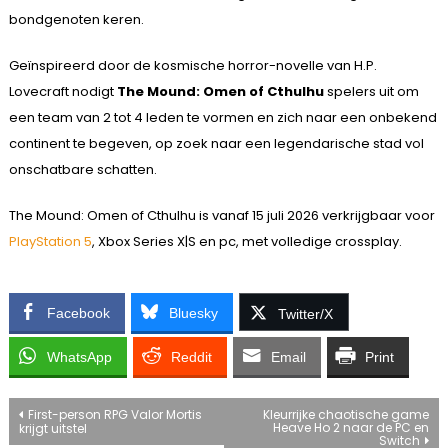
bondgenoten keren.
Geïnspireerd door de kosmische horror-novelle van H.P.
Lovecraft nodigt
The Mound: Omen of Cthulhu
spelers uit om
een team van 2 tot 4 leden te vormen en zich naar een onbekend
continent te begeven, op zoek naar een legendarische stad vol
onschatbare schatten.
The Mound: Omen of Cthulhu is vanaf 15 juli 2026 verkrijgbaar voor
PlayStation 5
, Xbox Series X|S en pc, met volledige crossplay.
Facebook
Bluesky
Twitter/X
WhatsApp
Reddit
Email
Print
Bericht
First-person RPG Valor Mortis
Kleurrijke chaotische game
Heave Ho 2 naar de PC en
krijgt uitstel
Switch