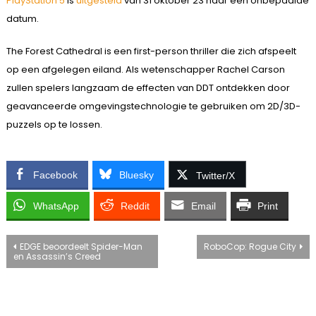
PlayStation 5
is
uitgesteld
van 31 oktober 23 naar een onbepaalde
datum.
The Forest Cathedral is een first-person thriller die zich afspeelt
op een afgelegen eiland. Als wetenschapper Rachel Carson
zullen spelers langzaam de effecten van DDT ontdekken door
geavanceerde omgevingstechnologie te gebruiken om 2D/3D-
puzzels op te lossen.
Facebook
Bluesky
Twitter/X
WhatsApp
Reddit
Email
Print
Bericht
EDGE beoordeelt Spider-Man
RoboCop: Rogue City
en Assassin’s Creed
navigatie