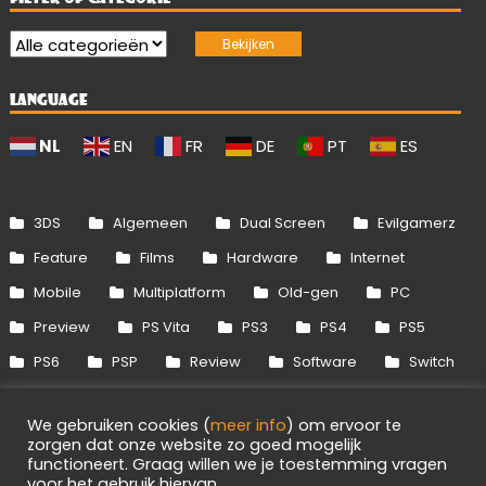
LANGUAGE
NL
EN
FR
DE
PT
ES
3DS
Algemeen
Dual Screen
Evilgamerz
Feature
Films
Hardware
Internet
Mobile
Multiplatform
Old-gen
PC
Preview
PS Vita
PS3
PS4
PS5
PS6
PSP
Review
Software
Switch
Switch 2
Uitgelicht
Wii
Wii U
We gebruiken cookies (
meer info
) om ervoor te
Xbox 360
Xbox One
Xbox Series
zorgen dat onze website zo goed mogelijk
functioneert. Graag willen we je toestemming vragen
voor het gebruik hiervan.