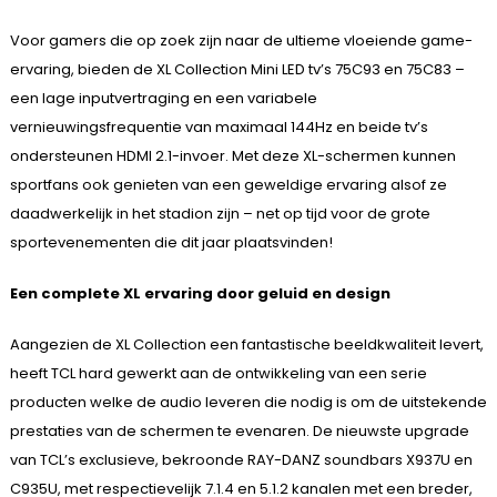
Voor gamers die op zoek zijn naar de ultieme vloeiende game-
ervaring, bieden de XL Collection Mini LED tv’s 75C93 en 75C83 –
een lage inputvertraging en een variabele
vernieuwingsfrequentie van maximaal 144Hz en beide tv’s
ondersteunen HDMI 2.1-invoer. Met deze XL-schermen kunnen
sportfans ook genieten van een geweldige ervaring alsof ze
daadwerkelijk in het stadion zijn – net op tijd voor de grote
sportevenementen die dit jaar plaatsvinden!
Een complete XL ervaring door geluid en design
Aangezien de XL Collection een fantastische beeldkwaliteit levert,
heeft TCL hard gewerkt aan de ontwikkeling van een serie
producten welke de audio leveren die nodig is om de uitstekende
prestaties van de schermen te evenaren. De nieuwste upgrade
van TCL’s exclusieve, bekroonde RAY-DANZ soundbars X937U en
C935U, met respectievelijk 7.1.4 en 5.1.2 kanalen met een breder,