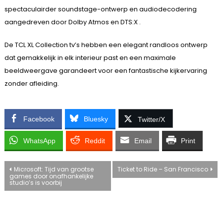
spectaculairder soundstage-ontwerp en audiodecodering
aangedreven door Dolby Atmos en DTS:X .
De TCL XL Collection tv’s hebben een elegant randloos ontwerp
dat gemakkelijk in elk interieur past en een maximale
beeldweergave garandeert voor een fantastische kijkervaring
zonder afleiding.
Facebook
Bluesky
Twitter/X
WhatsApp
Reddit
Email
Print
Bericht
Microsoft: Tijd van grootse
Ticket to Ride – San Francisco
games door onafhankelijke
studio’s is voorbij
navigatie