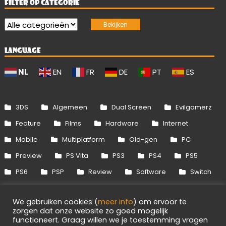
FILTER OP CATEGORIE
LANGUAGE
NL
EN
FR
DE
PT
ES
3DS
Algemeen
Dual Screen
Evilgamerz
Feature
Films
Hardware
Internet
Mobile
Multiplatform
Old-gen
PC
Preview
PS Vita
PS3
PS4
PS5
PS6
PSP
Review
Software
Switch
Switch 2
Uitgelicht
Wii
Wii U
We gebruiken cookies (
meer info
) om ervoor te
Xbox 360
Xbox One
Xbox Series
zorgen dat onze website zo goed mogelijk
functioneert. Graag willen we je toestemming vragen