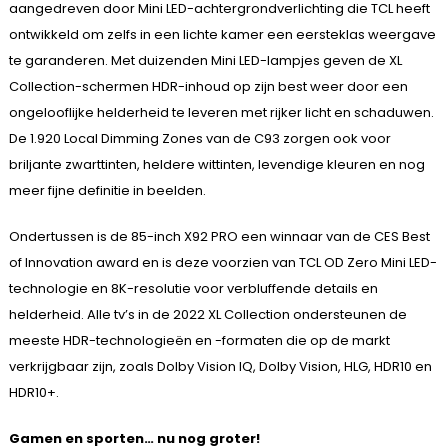
aangedreven door Mini LED-achtergrondverlichting die TCL heeft
ontwikkeld om zelfs in een lichte kamer een eersteklas weergave
te garanderen. Met duizenden Mini LED-lampjes geven de XL
Collection-schermen HDR-inhoud op zijn best weer door een
ongelooflijke helderheid te leveren met rijker licht en schaduwen.
De 1.920 Local Dimming Zones van de C93 zorgen ook voor
briljante zwarttinten, heldere wittinten, levendige kleuren en nog
meer fijne definitie in beelden.
Ondertussen is de 85-inch X92 PRO een winnaar van de CES Best
of Innovation award en is deze voorzien van TCL OD Zero Mini LED-
technologie en 8K-resolutie voor verbluffende details en
helderheid. Alle tv’s in de 2022 XL Collection ondersteunen de
meeste HDR-technologieën en -formaten die op de markt
verkrijgbaar zijn, zoals Dolby Vision IQ, Dolby Vision, HLG, HDR10 en
HDR10+.
Gamen en sporten… nu nog groter!