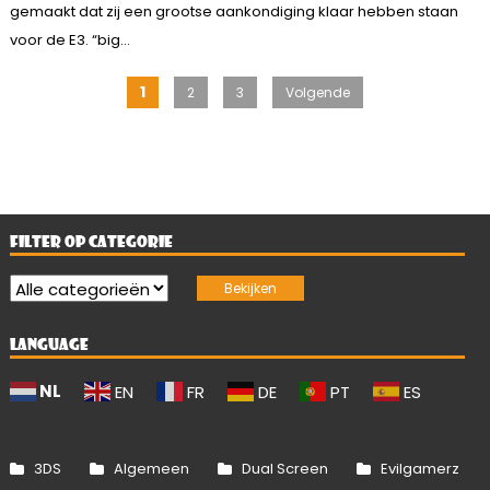
gemaakt dat zij een grootse aankondiging klaar hebben staan
voor de E3. “big...
Berichten
1
2
3
Volgende
paginering
FILTER OP CATEGORIE
LANGUAGE
NL
EN
FR
DE
PT
ES
3DS
Algemeen
Dual Screen
Evilgamerz