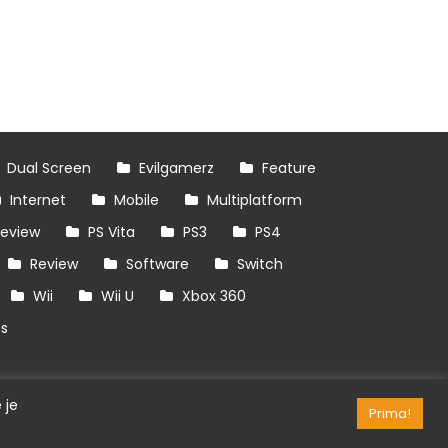
Dual Screen
Evilgamerz
Feature
Internet
Mobile
Multiplatform
review
PS Vita
PS3
PS4
Review
Software
Switch
Wii
Wii U
Xbox 360
es
 je
Prima!
RSS/API
Games
OpenCritic