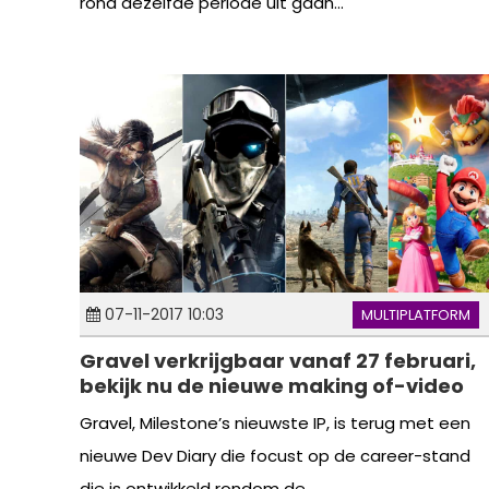
rond dezelfde periode uit gaan...
07-11-2017 10:03
MULTIPLATFORM
Gravel verkrijgbaar vanaf 27 februari,
bekijk nu de nieuwe making of-video
Gravel, Milestone’s nieuwste IP, is terug met een
nieuwe Dev Diary die focust op de career-stand
die is ontwikkeld rondom de...