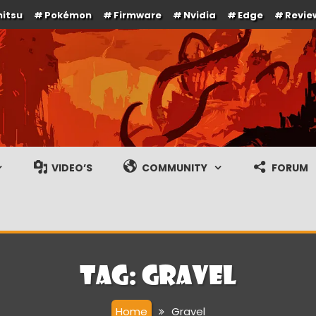
itsu
Pokémon
Firmware
Nvidia
Edge
Revie
e en gameplay streams
VIDEO’S
COMMUNITY
FORUM
Tag:
Gravel
Home
Gravel