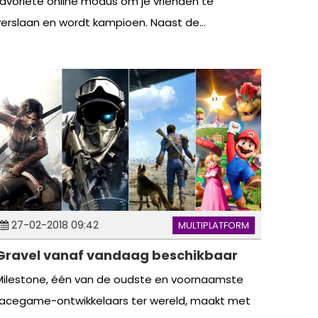
favoriete online modus om je vrienden te
verslaan en wordt kampioen. Naast de...
27-02-2018 09:42
MULTIPLATFORM
Gravel vanaf vandaag beschikbaar
Milestone, één van de oudste en voornaamste
racegame-ontwikkelaars ter wereld, maakt met