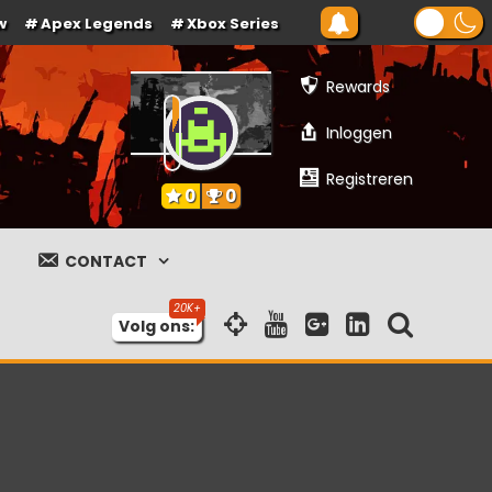
w
Apex Legends
Xbox Series
Rewards
Inloggen
Registreren
0
0
CONTACT
Volg ons: