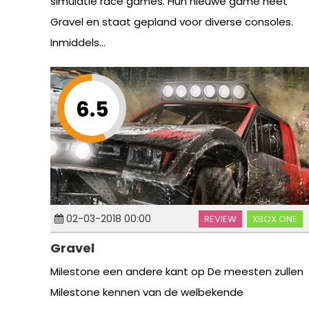
simulatie race games. Hun nieuwe game heet
Gravel en staat gepland voor diverse consoles.
Inmiddels...
6.5
02-03-2018 00:00
REVIEW
XBOX ONE
Gravel
Milestone een andere kant op De meesten zullen
Milestone kennen van de welbekende