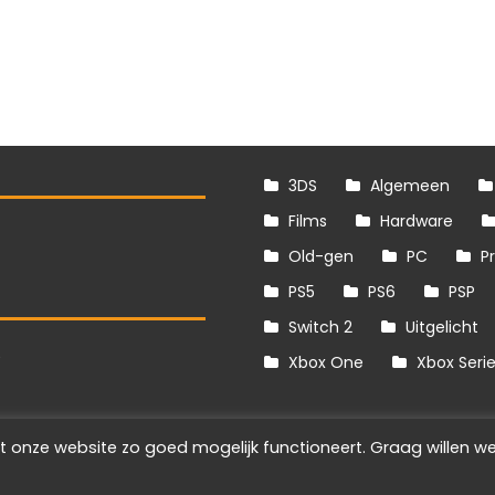
3DS
Algemeen
Films
Hardware
Old-gen
PC
P
PS5
PS6
PSP
Switch 2
Uitgelicht
S
Xbox One
Xbox Seri
t onze website zo goed mogelijk functioneert. Graag willen we
Info
Disclaimer
Cookies
Adverteren