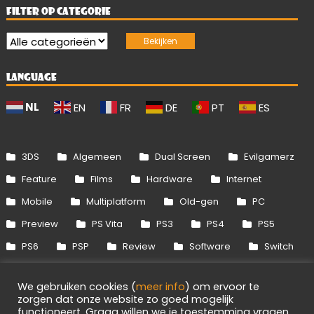
FILTER OP CATEGORIE
LANGUAGE
NL
EN
FR
DE
PT
ES
3DS
Algemeen
Dual Screen
Evilgamerz
Feature
Films
Hardware
Internet
Mobile
Multiplatform
Old-gen
PC
Preview
PS Vita
PS3
PS4
PS5
PS6
PSP
Review
Software
Switch
Switch 2
Uitgelicht
Wii
Wii U
We gebruiken cookies (
meer info
) om ervoor te
Xbox 360
Xbox One
Xbox Series
zorgen dat onze website zo goed mogelijk
functioneert. Graag willen we je toestemming vragen