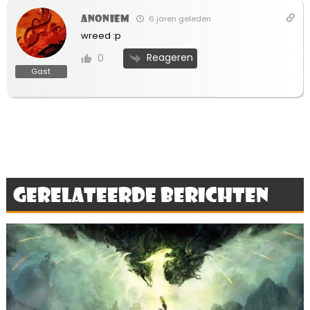
Anoniem
6 jaren geleden
wreed :p
Reageren
0
Gast
Gerelateerde berichten