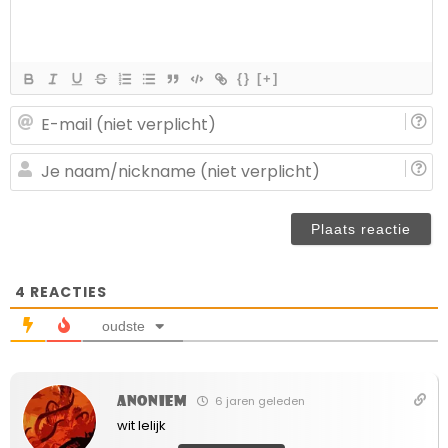
{}
[+]
E-
ma
(n
J
ve
n
(n
ve
4
REACTIES
oudste
Anoniem
6 jaren geleden
wit lelijk