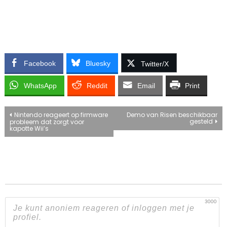
Facebook
Bluesky
Twitter/X
WhatsApp
Reddit
Email
Print
Bericht
Nintendo reageert op firmware
Demo van Risen beschikbaar
gesteld
probleem dat zorgt voor
kapotte Wii’s
navigatie
3000