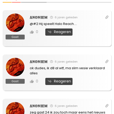
Anoniem
6 jaren geleden
@#2 Hij speelt Halo Reach….
Reageren
0
Gast
Anoniem
6 jaren geleden
ok dudes, ik d8 al wtf, ma slim vesie verklaard
alles
Reageren
0
Gast
Anoniem
6 jaren geleden
zeg gast 24 ik zou toch maar eens het nieuws