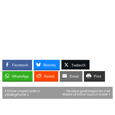
Facebook
Bluesky
Twitter/X
WhatsApp
Reddit
Email
Print
Bericht
flOwer nagemaakt in
De strijd gaat beginnen met
Medal of Honor launch trailer
LittleBigPlanet 2
navigatie