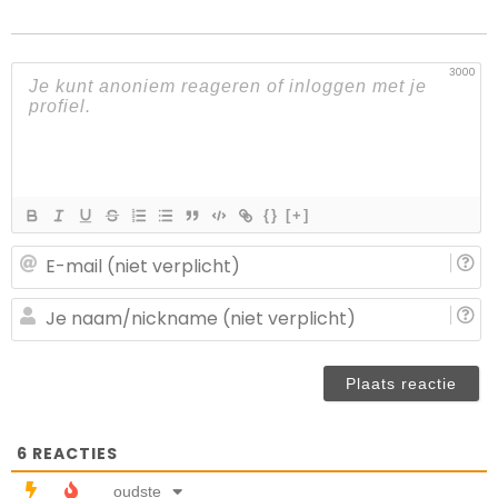
3000
{}
[+]
E-
ma
(n
J
ve
n
(n
ve
6
REACTIES
oudste