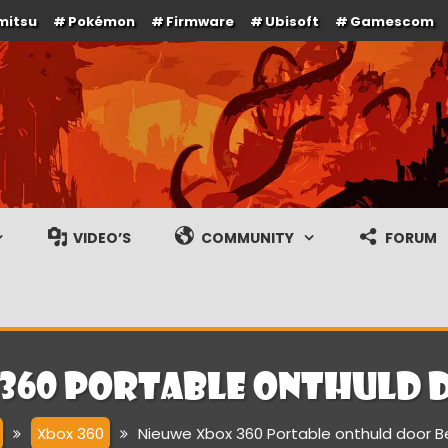
mitsu
Pokémon
Firmware
Ubisoft
Gamescom
e en gameplay streams
VIDEO’S
COMMUNITY
FORUM
360 Portable onthuld 
Xbox 360
Nieuwe Xbox 360 Portable onthuld door B