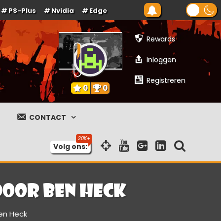
PS-Plus
Nvidia
Edge
Rewards
Inloggen
Registreren
0
0
CONTACT
Volg ons:
door Ben Heck
en Heck