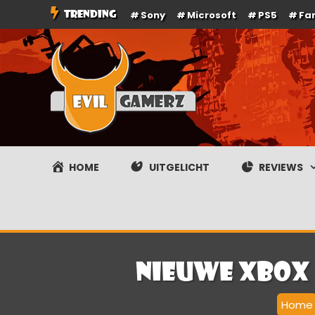
Ga
TRENDING
Sony
Microsoft
PS5
Fa
naar
de
inhoud
Evilgamerz
Het meest interessante game nieuws, reviews, coverag
HOME
UITGELICHT
REVIEWS
Nieuwe Xbox 
Home