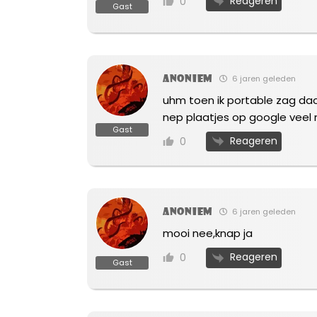
Reageren
0
Gast
Anoniem
6 jaren geleden
uhm toen ik portable zag dacht
nep plaatjes op google veel 
Gast
Reageren
0
Anoniem
6 jaren geleden
mooi nee,knap ja
Reageren
0
Gast