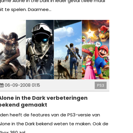
game Alone in the Dark in ieder geval twee maal
uit te spelen. Daarmee...
06-09-2008 01:15
PS3
Alone in the Dark verbeteringen
bekend gemaakt
Eden heeft de features van de PS3-versie van
Alone in the Dark bekend weten te maken. Ook de
box 360 zal...