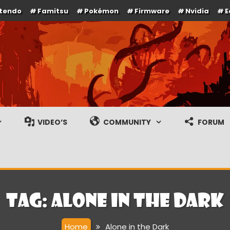
ntendo
Famitsu
Pokémon
Firmware
Nvidia
E
e en gameplay streams
VIDEO’S
COMMUNITY
FORUM
Tag:
Alone in the Dark
Home
Alone in the Dark