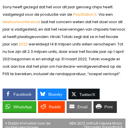
Sony heeft gezegd dat het voor dit jaar genoeg chips heeft
vastgelegd voor de productie van de
PlayStation 5
. Via een
telefoonconference
laat het concern weten dat het doel voor dit
jaar is vastgesteld, en dat het reserveringen van chipsets hiervoor
al heeft plaatsgevonden. Hiroki Totoki zegt dat ze in het fiscale
jaar van
2022
wereldwijd 14.8 miljoen units willen verschepen. Tot
nu toe zijn dit 2.3 miljoen units, daar waar het fiscale jaar op 1 april
2021 begonnen is en eindigt op 31 maart 2022. Totoki voegde er
ook aan toe dat het plan om hardware-winstgevendheid op de
PS5 te bereiken, inclusief de randapparatuur, “soepel verloopt”.
Facebook
Bluesky
Twitter/X
WhatsApp
Reddit
Email
Print
Bericht
Diablo Immortal voor de
NBA 2K22 onthult nieuwe Music
Discovery Soundtrack
mobiel verschoven