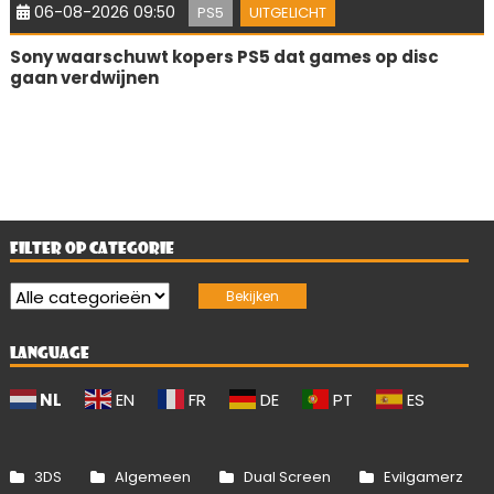
06-08-2026 09:50
PS5
UITGELICHT
Sony waarschuwt kopers PS5 dat games op disc
gaan verdwijnen
FILTER OP CATEGORIE
LANGUAGE
NL
EN
FR
DE
PT
ES
3DS
Algemeen
Dual Screen
Evilgamerz