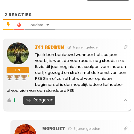
2
REACTIES
oudste
Z@3 Redrum
5 jaren geleden
Tja, ik ben benieuwd wanneer het scalpen
voorbij is want de voorraad is nog steeds niks.
Ik zie dit jaar nog niet het scalpen verminderen
Lid
eerlijk gezegd en straks met de komst van een
PS5 Slim of zo zal het wel weer opnieuw
beginnen, al is dan hopelijk iedere liefhebber
al voorzien van een standaard PS5.
Reageren
1
monoliet
5 jaren geleden