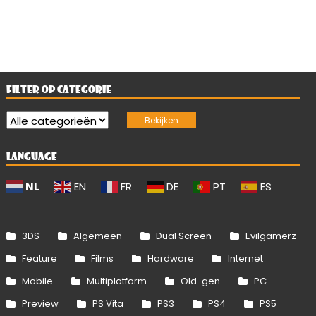
FILTER OP CATEGORIE
LANGUAGE
NL
EN
FR
DE
PT
ES
3DS
Algemeen
Dual Screen
Evilgamerz
Feature
Films
Hardware
Internet
Mobile
Multiplatform
Old-gen
PC
Preview
PS Vita
PS3
PS4
PS5