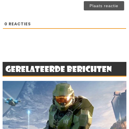
(n
ve
0
REACTIES
Gerelateerde berichten