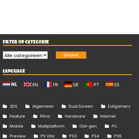
FILTER OP CATEGORIE
LANGUAGE
NL
EN
FR
DE
PT
ES
3DS
Algemeen
Dual Screen
Evilgamerz
Feature
Films
Hardware
Internet
Mobile
Multiplatform
Old-gen
PC
Preview
PS Vita
PS3
PS4
PS5